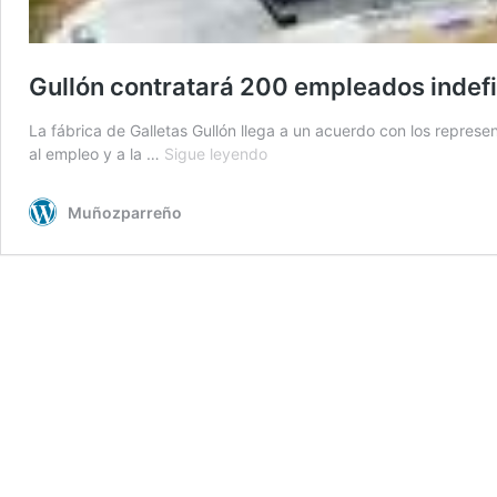
Gullón contratará 200 empleados indef
La fábrica de Galletas Gullón llega a un acuerdo con los represe
Gullón
al empleo y a la …
Sigue leyendo
contratará
200
Muñozparreño
empleados
indefinidos