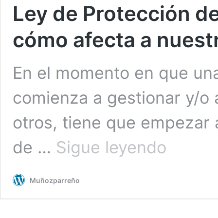
Ley de Protección de
cómo afecta a nues
En el momento en que una
comienza a gestionar y/o
otros, tiene que empezar 
Ley
de …
Sigue leyendo
de
Protección
de
Muñozparreño
Datos
(LOPD):
qué
es