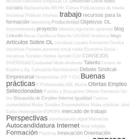
Desarrollo Local
redes
recursos
Directorios Empresas OL
sociales
Reclutamiento RR.HH.
Cultura
Publicaciones de Interés
trabajo
recursos para la
Iniciativas Públicas
Informes
formación
Objetivos OL
Productividad
Networking
proyecto
blog
Emprendimiento
Valencia
Legislación
opiniones
Linkedin
blogs
Becas
Castilla La Mancha
CALIDAD
Andalucía
Artículos Sobre OL
Iniciativas Locales
Formación Técnica
Iniciativas Privadas
docentes
social media
Economía Social -
CONSEJOS
Iniciativas Sociales
clientes
Aprodel CLM
Talento
DIVERSIDAD
Creatividad
Medio Ambiente
Centros de
Debate Sindical-
Empleo y Ag. Colocación
Reclutamiento
Buenas
Empresarial
Herramientas (CP Y CV)
prácticas
Ofertas Empleo
F Profesionales ADL
Murcia
Seleccionadas
Portales y Buscadores Ofertas
Formación On-
Búsqueda de Empleo Internet
Igualdad
line
Turismo
sostenibilidad
Redes Sociales Emprendedores
Malas prácticas
José
mercado de trabajo
Carlos
investigación
EUROPA
Perspectivas
transformación digital
Motivación
Autocandidatura Internet
Rural
Infojobs
Formación
Innovación
Orientación
Prácticas