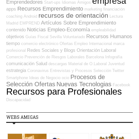
empresa
Emprendedores
Start-ups
Idiomas
Amigos
Recursos Emprendimiento
apps
marketing
financiación
recursos de orientación
coaching
Android
Lectura
Artículos Sobre Emprendimiento
Madrid
EMPREND
Noticias Empleo-Economía
contenido
empleabilidad
Recursos Humanos
objetivos
Guías
Fiscal
Sevilla
Voluntariado
tiempo
comercio electrónico
Ofertas Empleo Internacional
marca
Redes Sociales y Blogs Orientación Laboral
profesional
Comercio
Prevención de Riesgos Laborales
Barcelona
Infografía
comunicación
Salud
descargas
Material de O.Laboral
Juventud
estrategia
Coronavirus
Entrevistas y Procesos Selección
Twitter
Procesos de
Smartphone
Ideas de Negocio
ocio
Selección Ofertas
Nuevas Tecnologias
Facebook
Recursos para Profesionales
Discapacidad
WEBS AMIGAS