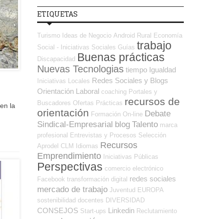
ETIQUETAS
Turismo
Ideas de Negocio
Android
Rural
Economía
trabajo
Social - Iniciativas Sociales
Guías
Buenas prácticas
Discapacidad
Nuevas Tecnologias
tiempo
Igualdad
Redes Sociales y Blogs
Iniciativas Locales
Orientación Laboral
coaching
Portales y
recursos de
Buscadores Ofertas
Prácticas
en la
orientación
Debate
Formación On-line
Sindical-Empresarial
blog
Talento
marca
profesional
Entrevistas y Procesos Selección
Recursos
Aprodel CLM
Idiomas
Emprendimiento
Iniciativas Públicas
Perspectivas
comercio electrónico
redes sociales
Facebook
transformación digital
mercado de trabajo
Juventud
EUROPA
sostenibilidad
docentes
DIVERSIDAD
CONSEJOS
Linkedin
Start-ups
Reclutamiento