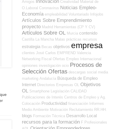
Innovación
Amigos
Creatividad
Material de
Noticias Empleo-
O.Laboral
Coronavirus
Economía
empleabilidad
Voluntariado
Infojobs
Artículos Sobre Emprendimiento
proyecto
Madrid
Herramientas (CP Y CV)
Artículos Sobre OL
contenido
Murcia
Castilla La Mancha
Malas prácticas
recursos
empresa
estrategia
objetivos
Becas
clientes
José Carlos
EMPREND
Valencia
Networking
Fiscal
Ofertas Empleo Internacional
Procesos de
opiniones
investigación
ocio
Selección Ofertas
descargas
social media
Búsqueda de Empleo
marketing
Andalucía
Objetivos
Internet
Directorios Empresas OL
OL
Smartphone
Legislación
CALIDAD
 que
Publicaciones de Interés
Centros de Empleo y Ag.
er
Productividad
Colocación
financiación
Informes
Medio Ambiente
Motivación
Reclutamiento RR.HH.
blogs
Desarrollo Local
Formación Técnica
recursos para la formación
F Profesionales
Orientación Emprendedores
ADL