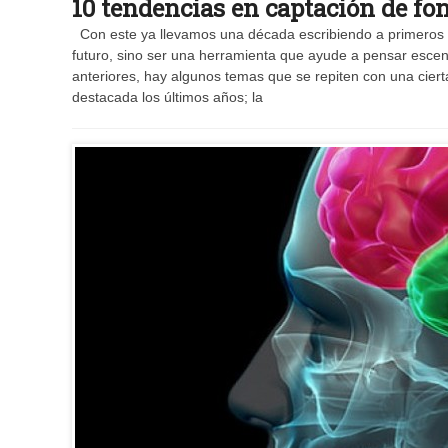
10 tendencias en captación de fo
Con este ya llevamos una década escribiendo a primeros de
futuro, sino ser una herramienta que ayude a pensar escena
anteriores, hay algunos temas que se repiten con una ciert
destacada los últimos años; la