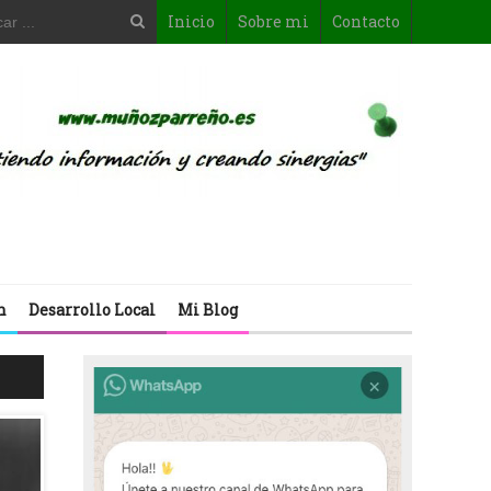
Inicio
Sobre mi
Contacto
n
Desarrollo Local
Mi Blog