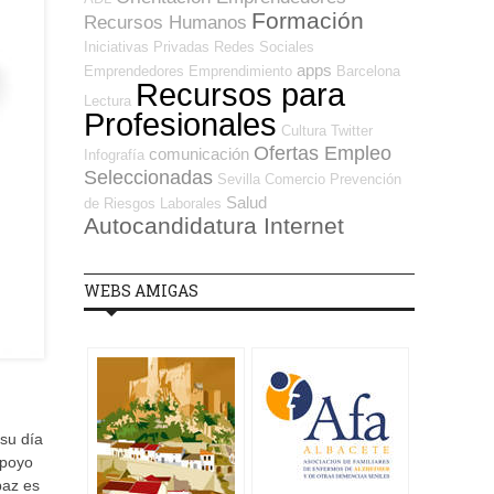
Formación
Recursos Humanos
Iniciativas Privadas
Redes Sociales
apps
Emprendedores
Emprendimiento
Barcelona
Recursos para
Lectura
Profesionales
Cultura
Twitter
Ofertas Empleo
comunicación
Infografía
Seleccionadas
Sevilla
Comercio
Prevención
Salud
de Riesgos Laborales
Autocandidatura Internet
WEBS AMIGAS
su día
apoyo
paz es