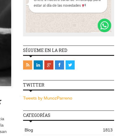
SÍGUEME EN LA RED
TWITTER
Tweets by MunozParreno
r
CATEGORÍAS
ia
la
Blog
1813
isan