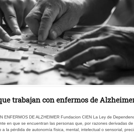
 que trabajan con enfermos de Alzheime
NFERMOS DE ALZHEIMER Fundacion CIEN La Ley de Dependenc
nte en que se encuentran las personas que, por razones derivadas de 
o a la pérdida de autonomía física, mental, intelectual o sensorial, prec