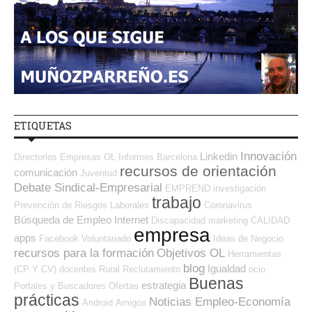
ETIQUETAS
Innovación
Linkedin
Directorios Empresas OL
Informes
Barcelona
recursos de orientación
comunicación
Juventud
Debate Sindical-Empresarial
EMPREND
investigación
trabajo
Prevención de Riesgos Laborales
Coronavirus
Búsqueda de Empleo Internet
Discapacidad
marketing
CALIDAD
empresa
apps
Facebook
Voluntariado
Ideas de Negocio
recursos para la formación
Objetivos OL
Herramientas
blog
Igualdad
(CP Y CV)
docentes
Rural
Reclutamiento
ocio
Buenas
estrategia
Portales y Buscadores Ofertas
prácticas
Noticias Empleo-Economía
Android
Amigos