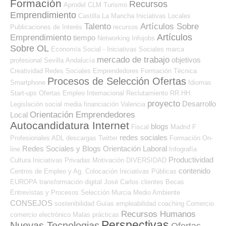
Formación
Recursos
Aprodel CLM
Turismo
Emprendimiento
Castilla La Mancha
Iniciativas Locales
Talento
Artículos Sobre
Publicaciones de Interés
recursos
Artículos
Emprendimiento
tiempo
Networking
Infojobs
Sobre OL
Economía Social - Iniciativas Sociales
marca
mercado de trabajo
objetivos
profesional
Sevilla
Andalucía
Creatividad
Redes Sociales Emprendedores
Formación Técnica
Procesos de Selección Ofertas
Smartphone
Idiomas
Start-ups
Ofertas Empleo Internacional
Reclutamiento RR.HH.
proyecto
Desarrollo
Legislación
social media
financiación
Valencia
Orientación Emprendedores
Local
Autocandidatura Internet
blogs
Fiscal
Madrid
F
redes sociales
Profesionales ADL
descargas
Twitter
Formación On-
Redes Sociales y Blogs Orientación Laboral
line
Infografía
Productividad
Cultura
Iniciativas Privadas
Motivación
DIVERSIDAD
contenido
Centros de Empleo y Ag. Colocación
Iniciativas Públicas
EUROPA
transformación digital
José Carlos
clientes
Becas
Entrevistas y Procesos Selección
Murcia
Medio Ambiente
CONSEJOS
sostenibilidad
Guías
empleabilidad
coaching
Comercio
Recursos Humanos
comercio electrónico
Malas prácticas
Perspectivas
Nuevas Tecnologias
Ofertas