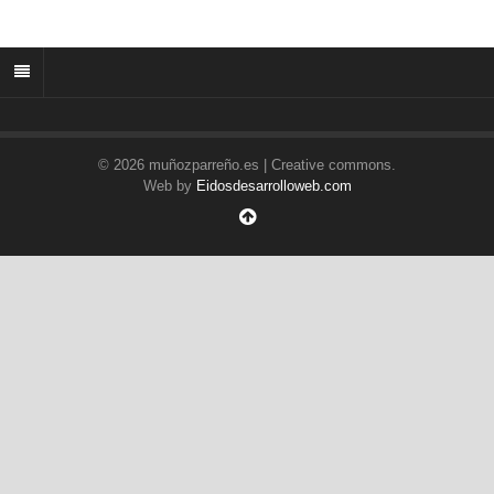
© 2026 muñozparreño.es | Creative commons.
Web by
Eidosdesarrolloweb.com