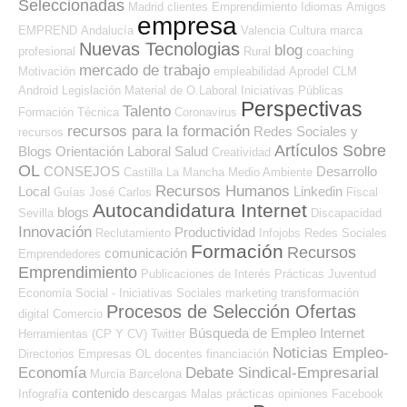
Seleccionadas
Madrid
clientes
Emprendimiento
Idiomas
Amigos
empresa
EMPREND
Andalucía
Valencia
Cultura
marca
Nuevas Tecnologias
blog
profesional
Rural
coaching
mercado de trabajo
Motivación
empleabilidad
Aprodel CLM
Android
Legislación
Material de O.Laboral
Iniciativas Públicas
Perspectivas
Talento
Formación Técnica
Coronavirus
recursos para la formación
Redes Sociales y
recursos
Artículos Sobre
Blogs Orientación Laboral
Salud
Creatividad
OL
CONSEJOS
Desarrollo
Castilla La Mancha
Medio Ambiente
Recursos Humanos
Local
Linkedin
Guías
José Carlos
Fiscal
Autocandidatura Internet
blogs
Sevilla
Discapacidad
Innovación
Productividad
Reclutamiento
Infojobs
Redes Sociales
Formación
Recursos
comunicación
Emprendedores
Emprendimiento
Publicaciones de Interés
Prácticas
Juventud
Economía Social - Iniciativas Sociales
marketing
transformación
Procesos de Selección Ofertas
digital
Comercio
Búsqueda de Empleo Internet
Herramientas (CP Y CV)
Twitter
Noticias Empleo-
Directorios Empresas OL
docentes
financiación
Economía
Debate Sindical-Empresarial
Murcia
Barcelona
contenido
Infografía
descargas
Malas prácticas
opiniones
Facebook