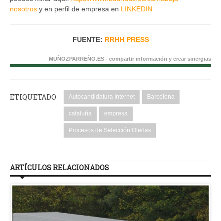
nosotros
y en perfil de empresa en
LINKEDIN
FUENTE:
RRHH PRESS
MUÑOZPARREÑO.ES - compartir información y crear sinergias
ETIQUETADO
Autocandidatura Internet
Barcelona
cataluña
empresa
Procesos de Selección Ofertas
ARTÍCULOS RELACIONADOS