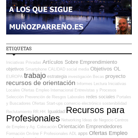
ETIQUETAS
Artículos Sobre Emprendimiento
Iniciativas Privadas
Objetivos OL
objetivos
Smartphone
CALIDAD
social media
trabajo
proyecto
estrategia
EUROPA
investigación
Becas
recursos de orientación
Informes
Lectura
Iniciativas
Locales
Ofertas Empleo Internacional
Entrevistas y Procesos
redes sociales
Selección
Prevención de Riesgos Laborales
Portales
y Buscadores Ofertas
Start-ups
comercio electrónico
sostenibilidad
Recursos para
Igualdad
Reclutamiento RR.HH.
Profesionales
Networking
Ideas de Negocio
Centros
Orientación Emprendedores
de Empleo y Ag. Colocación
Ofertas Empleo
apps
Formación On-line
F Profesionales ADL