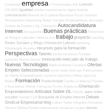
empresa
Linkedin
Creatividad
F Profesionales ADL
Igualdad
CALIDAD
clientes
transformación digital
Android
comunicación
Material de O.Laboral
Barcelona
Fiscal
Juventud
Reclutamiento
Networking
Redes Sociales Emprendedores
descargas
Autocandidatura
Centros de Empleo y Ag. Colocación
Buenas prácticas
Internet
Discapacidad
Prevención
trabajo
proyecto
de Riesgos Laborales
Valencia
ocio
coaching
Redes Sociales y Blogs Orientación Laboral
marketing
recursos para la formación
Voluntariado
docentes
Perspectivas
Talento
Sevilla
Iniciativas Privadas
Innovación
mercado de trabajo
opiniones
Murcia
Idiomas
Nuevas Tecnologias
Ofertas
Medio Ambiente
Facebook
Empleo Seleccionadas
social media
Start-ups
Publicaciones
de Interés
Emprendimiento
comercio electrónico
Malas prácticas
Formación
Productividad
Madrid
Castilla La Mancha
Portales
Orientación
y Buscadores Ofertas
Formación On-line
Andalucía
Artículos Sobre OL
Emprendedores
apps
redes
Infojobs
Debate
sociales
Búsqueda de Empleo Internet
Aprodel CLM
Sindical-Empresarial
blog
Cultura
Twitter
Infografía
Formación
tiempo
Técnica
Ofertas Empleo Internacional
Iniciativas Locales