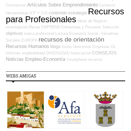
Artículos Sobre Emprendimiento
Coronavirus
Comercio
Recursos
contenido
estrategia
Herramientas (CP Y CV)
para Profesionales
Ideas de Negocio
investigación
Becas
EMPREND
Entrevistas y Procesos Selección
objetivos
marca profesional
Lectura
Economía Social - Iniciativas
recursos de orientación
Sociales
EUROPA
Recursos Humanos
blogs
Guías
Directorios Empresas OL
CONSEJOS
Informes
empleabilidad
DIVERSIDAD
financiación
Noticias Empleo-Economía
Smartphone
recursos
WEBS AMIGAS