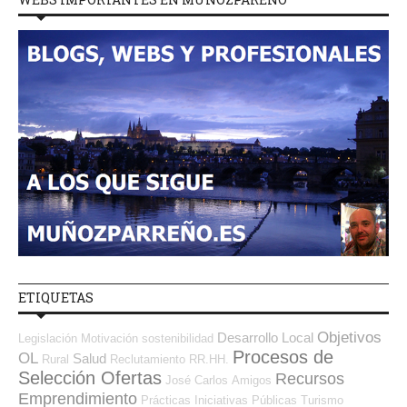
ETIQUETAS
Objetivos
Desarrollo Local
Legislación
Motivación
sostenibilidad
Procesos de
OL
Salud
Rural
Reclutamiento RR.HH.
Selección Ofertas
Recursos
José Carlos
Amigos
Emprendimiento
Prácticas
Iniciativas Públicas
Turismo