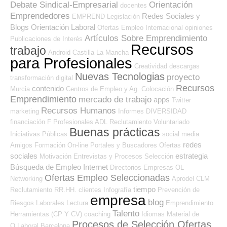
Debate Sindical-Empresarial
Orientación
docentes
Emprendedores
Redes Sociales y
EMPREND
Legislación
Blogs Orientación Laboral
Ofertas Empleo Internacional
opiniones
Artículos Sobre Emprendimiento
Publicaciones de Interés
Recursos
trabajo
Android
Castilla La Mancha
para Profesionales
Creatividad
descargas
Nuevas Tecnologias
proyecto
transformación digital
Recursos
contenido
Murcia
Centros de Empleo y Ag. Colocación
Emprendimiento
mercado de trabajo
apps
Twitter
Recursos Humanos
marketing
Informes
DIVERSIDAD
financiación
F Profesionales ADL
Reclutamiento
Voluntariado
Buenas prácticas
Iniciativas Públicas
social media
redes
Amigos
Formación On-line
Portales y Buscadores Ofertas
sociales
estrategia
Motivación
Entrevistas y Procesos Selección
Búsqueda de Empleo Internet
Directorios Empresas OL
Ofertas Empleo Seleccionadas
Networking
Aprodel CLM
tiempo
Reclutamiento RR.HH.
clientes
Infografía
Prevención de
empresa
blog
Riesgos Laborales
Lectura
Emprendimiento
Talento
Herramientas (CP Y CV)
coaching
Idiomas
Material de
Procesos de Selección Ofertas
O.Laboral
Barcelona