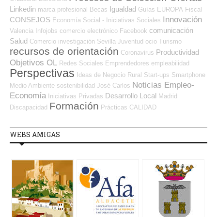
Linkedin
Igualdad
marca profesional
Becas
Guías
EUROPA
Fiscal
Innovación
CONSEJOS
Economía Social - Iniciativas Sociales
comunicación
Valencia
Infojobs
comercio electrónico
Facebook
Salud
Comercio
investigación
Sevilla
Juventud
ocio
Turismo
recursos de orientación
Productividad
Coronavirus
Objetivos OL
Redes Sociales Emprendedores
empleabilidad
Perspectivas
Ideas de Negocio
Rural
Start-ups
Smartphone
Noticias Empleo-
Medio Ambiente
sostenibilidad
José Carlos
Economía
Desarrollo Local
Iniciativas Privadas
Madrid
Formación
Discapacidad
Prácticas
CALIDAD
WEBS AMIGAS