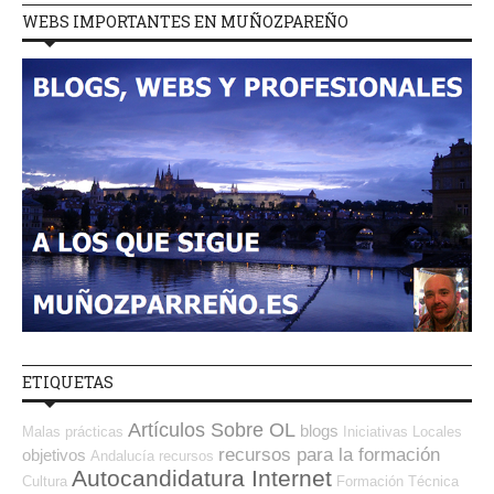
WEBS IMPORTANTES EN MUÑOZPAREÑO
ETIQUETAS
Artículos Sobre OL
blogs
Malas prácticas
Iniciativas Locales
recursos para la formación
objetivos
Andalucía
recursos
Autocandidatura Internet
Cultura
Formación Técnica