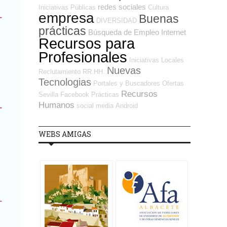
redes sociales
Iniciativas Públicas
Cultura
empresa
Buenas
DIVERSIDAD
prácticas
Búsqueda de Empleo Internet
Recursos para
Profesionales
Iniciativas Locales
Nuevas
Reclutamiento RR.HH.
Tecnologias
Portales y Buscadores Ofertas
Recursos
Sevilla
Facebook
Prácticas
Humanos
social media
Android
WEBS AMIGAS