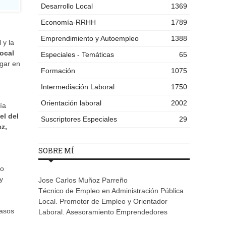
Desarrollo Local
1369
Economía-RRHH
1789
Emprendimiento y Autoempleo
1388
 y la
ocal
Especiales - Temáticas
65
ugar en
Formación
1075
Intermediación Laboral
1750
Orientación laboral
2002
ía
el del
Suscriptores Especiales
29
z,
SOBRE MÍ
lo
y
Jose Carlos Muñoz Parreño
Técnico de Empleo en Administración Pública
Local. Promotor de Empleo y Orientador
casos
Laboral. Asesoramiento Emprendedores