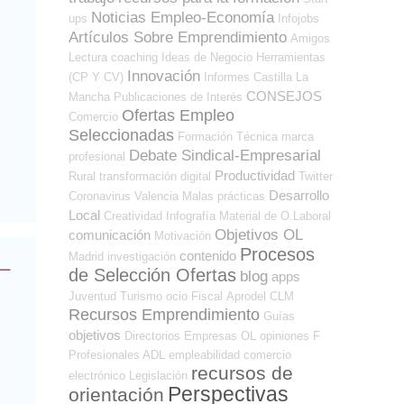
Noticias Empleo-Economía
ups
Infojobs
Artículos Sobre Emprendimiento
Amigos
Lectura
coaching
Ideas de Negocio
Herramientas
Innovación
(CP Y CV)
Informes
Castilla La
CONSEJOS
Mancha
Publicaciones de Interés
Ofertas Empleo
Comercio
Seleccionadas
Formación Técnica
marca
Debate Sindical-Empresarial
profesional
Productividad
Rural
transformación digital
Twitter
Desarrollo
Coronavirus
Valencia
Malas prácticas
Local
Creatividad
Infografía
Material de O.Laboral
Objetivos OL
comunicación
Motivación
Procesos
contenido
Madrid
investigación
de Selección Ofertas
blog
apps
Juventud
Turismo
ocio
Fiscal
Aprodel CLM
Recursos Emprendimiento
Guías
objetivos
Directorios Empresas OL
opiniones
F
Profesionales ADL
empleabilidad
comercio
recursos de
electrónico
Legislación
Perspectivas
orientación