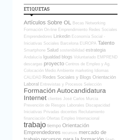
ETIQUETAS
Artículos Sobre OL
Becas
Networking
Formación On-line
Emprendimiento
Redes Sociales
Linkedin
Emprendedores
Economía Social -
Talento
Iniciativas Sociales
Barcelona
EUROPA
Salud
estrategia
Smartphone
sostenibilidad
Igualdad
blogs
Andalucía
Voluntariado
EMPREND
proyecto
descargas
Centros de Empleo y Ag.
Colocación
Medio Ambiente
marketing
Idiomas
Redes Sociales y Blogs Orientación
CALIDAD
Laboral
Entrevistas y Procesos Selección
Formación
Autocandidatura
Internet
clientes
José Carlos
Murcia
Prevención de Riesgos Laborales
Discapacidad
Iniciativas Privadas
docentes
Reclutamiento
financiación
Ofertas Empleo Internacional
trabajo
Orientación
tiempo
Emprendedores
mercado de
recursos
trabajo
recursos para la formación
Start-