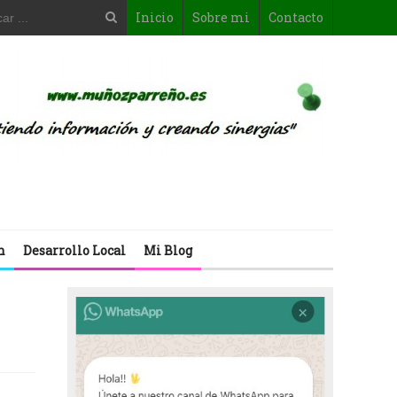
Inicio
Sobre mi
Contacto
n
Desarrollo Local
Mi Blog