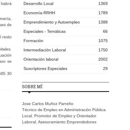
 habrá
Desarrollo Local
1369
Economía-RRHH
1789
mería,
Emprendimiento y Autoempleo
1388
ases de
Especiales - Temáticas
66
l resto
Formación
1075
tales.
Intermediación Laboral
1750
nuación
Orientación laboral
2002
aso se
Suscriptores Especiales
29
685 30
SOBRE MÍ
Jose Carlos Muñoz Parreño
Técnico de Empleo en Administración Pública
Local. Promotor de Empleo y Orientador
Laboral. Asesoramiento Emprendedores