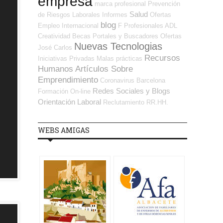
empresa
marca profesional
Prevención
Salud
de Riesgos Laborales
Informes
Ofertas
blog
Empleo Internacional
F Profesionales ADL
Creatividad
Becas
Portales y Buscadores Ofertas
Nuevas Tecnologias
José Carlos
Recursos
Iniciativas Privadas
Malas prácticas
Humanos
Artículos Sobre
Emprendimiento
Coronavirus
Barcelona
Redes Sociales y Blogs
Formación On-line
Orientación Laboral
Reclutamiento RR.HH.
WEBS AMIGAS