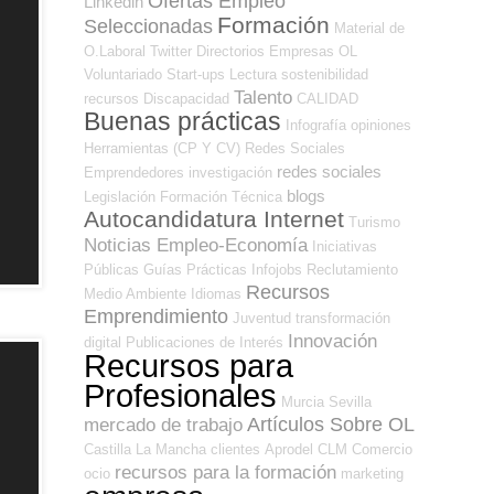
Ofertas Empleo
Linkedin
Formación
Seleccionadas
Material de
O.Laboral
Twitter
Directorios Empresas OL
Voluntariado
Start-ups
Lectura
sostenibilidad
Talento
recursos
Discapacidad
CALIDAD
Buenas prácticas
Infografía
opiniones
Herramientas (CP Y CV)
Redes Sociales
redes sociales
Emprendedores
investigación
blogs
Legislación
Formación Técnica
Autocandidatura Internet
Turismo
Noticias Empleo-Economía
Iniciativas
Públicas
Guías
Prácticas
Infojobs
Reclutamiento
Recursos
Medio Ambiente
Idiomas
Emprendimiento
Juventud
transformación
Innovación
digital
Publicaciones de Interés
Recursos para
Profesionales
Murcia
Sevilla
Artículos Sobre OL
mercado de trabajo
Castilla La Mancha
clientes
Aprodel CLM
Comercio
recursos para la formación
ocio
marketing