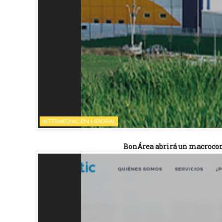
INTERMEDIACIÓN LABORAL
BonÁrea abrirá un macrocom