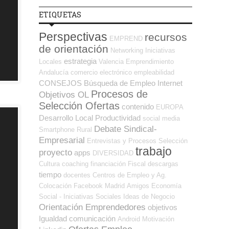
ETIQUETAS
Perspectivas
recursos
EMPREND
de orientación
Networking
Iniciativas
estrategia
Locales
Valencia
Emprendimiento
Andalucía
comercio electrónico
empleabilidad
CONSEJOS
Búsqueda de Empleo Internet
Procesos de
Objetivos OL
Selección Ofertas
contenido
EUROPA
Desarrollo Local
Productividad
social media
Debate Sindical-
Smartphone
Rural
Empresarial
Entrevistas y Procesos Selección
trabajo
proyecto
apps
DIVERSIDAD
Cultura
coaching
financiación
Fiscal
descargas
tiempo
docentes
Centros de Empleo y Ag.
Colocación
Facebook
Madrid
Amigos
Economía
Social - Iniciativas Sociales
Ideas de Negocio
Orientación Emprendedores
objetivos
Igualdad
comunicación
Android
Motivación