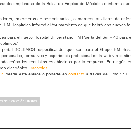
onas desempleadas de la Bolsa de Empleo de Móstoles e informa que
iadores, enfermeros de hemodinámica, camareros, auxiliares de enfer
tivo. HM Hospitales informó al Ayuntamiento de que habrá dos nuevas f
s para el nuevo Hospital Universitario HM Puerta del Sur y 40 para e
definidos”.
el portal BOLEMOS, especificando, que son para el Grupo HM Hospi
 personales, formativos y experiencia profesional en la web y a conti
uando reúna los requisitos establecidos por la empresa. En ningún c
rreo electrónico.
mostoles
OS
desde este enlace o ponerte en
contacto
a través del Tfno
:
91 
s de Selección Ofertas