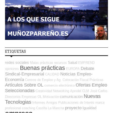
ETIQUETAS
redes sociales
Salud
Malas prácticas
recursos
EMPREND
Buenas prácticas
Debate
opiniones
EUROPA
Sindical-Empresarial
Noticias Empleo-
CALIDAD
Economía
Centros de Empleo y Ag. Colocación
Fiscal
Prácticas
Artículos Sobre OL
Ofertas Empleo
comercio electrónico
Seleccionadas
Creatividad
Networking
Aprodel CLM
José Carlos
Nuevas
comunicación
Directorios Empresas OL
Motivación
Tecnologias
Informes
Amigos
Publicaciones de Interés
marca
proyecto
Igualdad
profesional
coaching
Castilla La Mancha