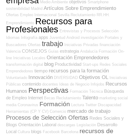
empresa
objetivos
Medio Ambiente
Smartphone
Artículos Sobre Emprendimiento
sostenibilidad
Madrid
Ofertas Empleo Internacional
Sevilla
Reclutamiento RR.HH.
Recursos para
Emprendimiento
Profesionales
Entrevistas y Procesos Selección
apps
Idiomas
Infografía
Juventud
Android
investigación
Portales y
trabajo
Buscadores Ofertas
Iniciativas Privadas
financiación
CONSEJOS
estrategia
Valencia
Guías
Andalucía
Formación On-
Orientación Emprendedores
line
Iniciativas Locales
blog
Productividad
transformación digital
Start-ups
Redes Sociales
recursos para la formación
tiempo
Emprendedores
Innovación
Objetivos OL
Voluntariado
DIVERSIDAD
Iniciativas
Recursos
contenido
Públicas
docentes
Ideas de Negocio
Infojobs
Perspectivas
Humanos
Búsqueda
Formación Técnica
Talento
de Empleo Internet
Becas
Reclutamiento
marketing
social
Formación
media
Coronavirus
Lectura
Twitter
Discapacidad
mercado de trabajo
Herramientas (CP Y CV)
Comercio
Procesos de Selección Ofertas
Redes Sociales y
Blogs Orientación Laboral
Desarrollo
descargas
Legislación
recursos de
Local
blogs
Cultura
Facebook
Barcelona