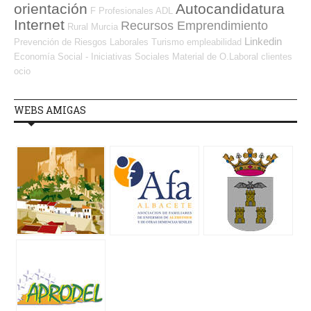
orientación
Autocandidatura
F Profesionales ADL
Internet
Recursos Emprendimiento
Rural
Murcia
Linkedin
Prevención de Riesgos Laborales
Turismo
empleabilidad
Economía Social - Iniciativas Sociales
Material de O.Laboral
clientes
ocio
WEBS AMIGAS