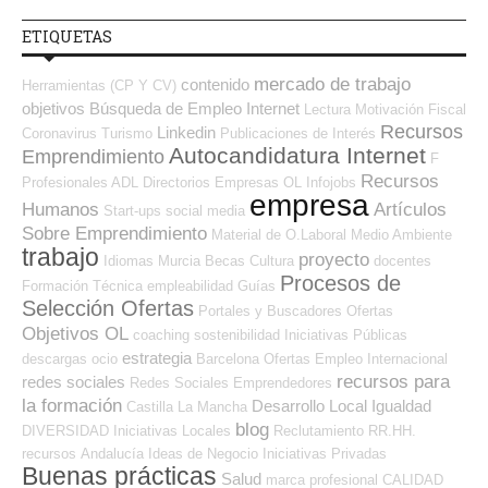
ETIQUETAS
mercado de trabajo
contenido
Herramientas (CP Y CV)
objetivos
Búsqueda de Empleo Internet
Lectura
Motivación
Fiscal
Recursos
Linkedin
Coronavirus
Turismo
Publicaciones de Interés
Autocandidatura Internet
Emprendimiento
F
Recursos
Profesionales ADL
Directorios Empresas OL
Infojobs
empresa
Humanos
Artículos
Start-ups
social media
Sobre Emprendimiento
Material de O.Laboral
Medio Ambiente
trabajo
proyecto
Idiomas
Murcia
Becas
Cultura
docentes
Procesos de
Formación Técnica
empleabilidad
Guías
Selección Ofertas
Portales y Buscadores Ofertas
Objetivos OL
coaching
sostenibilidad
Iniciativas Públicas
estrategia
descargas
ocio
Barcelona
Ofertas Empleo Internacional
recursos para
redes sociales
Redes Sociales Emprendedores
la formación
Desarrollo Local
Igualdad
Castilla La Mancha
blog
DIVERSIDAD
Iniciativas Locales
Reclutamiento RR.HH.
recursos
Andalucía
Ideas de Negocio
Iniciativas Privadas
Buenas prácticas
Salud
marca profesional
CALIDAD