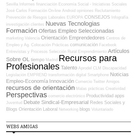
Sevilla
Informes
financiación
Economía Social - Iniciativas Sociales
José Carlos
Formación On-line
Android
opiniones
Reclutamiento
CONSEJOS
Prevención de Riesgos Laborales
EUROPA
Infografía
Nuevas Tecnologias
investigación
clientes
Formación
Ofertas Empleo Seleccionadas
Orientación Emprendedores
marketing
Valencia
Centros de
comunicación
Empleo y Ag. Colocación
Prácticas
Facebook
Artículos
Entrevistas y Procesos Selección
Rural
Emprendimiento
Recursos para
Sobre OL
tiempo
Madrid
Profesionales
Talento
Aprodel CLM
Discapacidad
Noticias
Legislación
EMPREND
transformación digital
Smartphone
Empleo-Economía
Innovación
Comercio
Twitter
Amigos
recursos de orientación
Malas prácticas
Creatividad
Perspectivas
Productividad
apps
comercio electrónico
Debate Sindical-Empresarial
Redes Sociales y
Juventud
Blogs Orientación Laboral
blogs
Networking
Voluntariado
WEBS AMIGAS