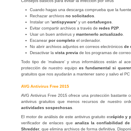
Consejos basicos para evitar la infección por virus
Cuando hagas una descarga comprueba que la fuent
Rechazar archivos
no solicitados
.
Instalar un
‘antispyware’
y un
cortafuegos
.
Evitar compartir archivos a través de
redes P2P
.
Usar un buen antivirus y
mantenerlo actualizado
.
Escanear
por completo
el ordenador.
No abrir archivos adjuntos en correos electrónicos
de 
Desactivar la
vista previa
de los programas de correo
Todo tipo de ‘malware’ y virus informáticos están al a
protección de nuestro equipo
es fundamental si quere
gratuitos que nos ayudarán a mantener sano y salvo el PC
AVG Antivirus Free 2015
AVG Antivirus Free 2015 ofrece una protección bastante com
antivirus gratuitos que menos recursos de nuestro or
actividades sospechosas
.
El motor de análisis de este antivirus gratuito es
rápido y 
verificador de enlaces que
analiza la confiabilidad d
Shredder
, que elimina archivos de forma definitiva. Dispo