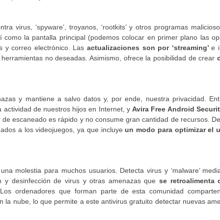
tra virus, ‘spyware’, troyanos, ‘rootkits’ y otros programas malicios
í como la pantalla principal (podemos colocar en primer plano las o
s y correo electrónico. Las
actualizaciones son por ‘streaming’
e 
 herramientas no deseadas. Asimismo, ofrece la posibilidad de crear
azas y mantiene a salvo datos y, por ende, nuestra privacidad. Ent
la actividad de nuestros hijos en Internet, y
Avira Free Android Securi
tor de escaneado es rápido y no consume gran cantidad de recursos. D
onados a los videojuegos, ya que incluye
un modo para optimizar el 
 una molestia para muchos usuarios. Detecta virus y ‘malware’ media
ón y desinfección de virus y otras amenazas que
se retroalimenta 
 Los ordenadores que forman parte de esta comunidad comparte
n la nube, lo que permite a este antivirus gratuito detectar nuevas a