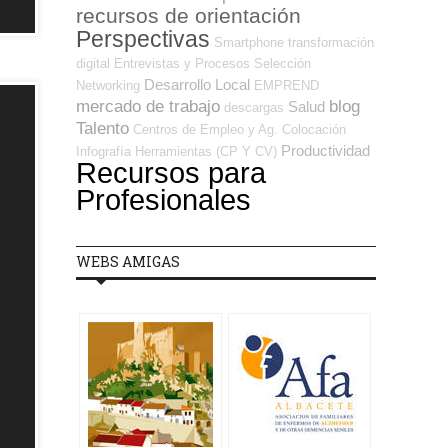
recursos de orientación
Perspectivas
Smartphone
transformación
digital
Entrevistas y Procesos Selección
Desarrollo Local
Networking
EMPREND
mercado de trabajo
blog
Salud
descargas
Talento
Centros de Empleo y Ag. Colocación
Productividad
Infografía
Herramientas (CP Y CV)
Recursos para
Profesionales
WEBS AMIGAS