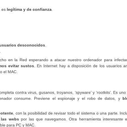
e es
legítima y de confianza
.
usuarios desconocidos
.
.
cecho en la Red esperando a atacar nuestro ordenador para infectar
mos evitar sustos
. En Internet hay a disposición de los usuarios an
 o el MAC.
pleta contra virus, gusanos, troyanos, ‘spyware’ y ‘rootkits’. Es uno
denador consume. Previene el espionaje y el robo de datos, y
bl
potente
, con la posibilidad de revisar todo el sistema o una parte. Inc
e las webs
por las que navegamos. Otra herramienta interesante
nible para PC y MAC.