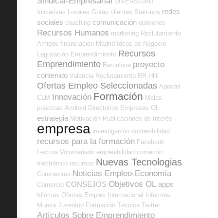
Sindical-Empresarial
DIVERSIDAD
redes
Iniciativas Locales
Guías
clientes
Start-ups
sociales
comunicación
coaching
opiniones
Recursos Humanos
marketing
Reclutamiento
Amigos
financiación
Madrid
Ideas de Negocio
Recursos
Legislación
Emprendimiento
Emprendimiento
proyecto
Barcelona
contenido
Valencia
Reclutamiento RR.HH.
Ofertas Empleo Seleccionadas
Aprodel
Formación
Innovación
CLM
Malas
prácticas
Android
Directorios Empresas OL
estrategia
Motivación
Publicaciones de Interés
empresa
investigación
sostenibilidad
recursos para la formación
Facebook
Lectura
Voluntariado
empleabilidad
comercio
Nuevas Tecnologias
electrónico
recursos
Noticias Empleo-Economía
Coronavirus
Objetivos OL
CONSEJOS
apps
Comercio
Idiomas
Ofertas Empleo Internacional
Informes
Murcia
Juventud
Formación Técnica
Twitter
Artículos Sobre Emprendimiento