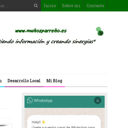
Inicio
Sobre mi
Contacto
n
Desarrollo Local
Mi Blog