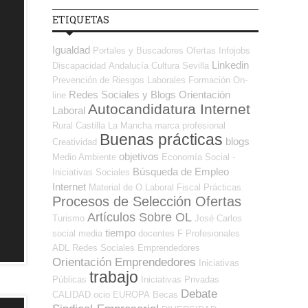
ETIQUETAS
Igualdad
Portales y Buscadores Ofertas
Infojobs
Linkedin
Discapacidad
Andalucía
Cultura
Sevilla
Prevención de Riesgos Laborales
Formación On-
Redes Sociales y Blogs Orientación
line
Autocandidatura Internet
Laboral
Rural
Castilla La Mancha
marca profesional
Buenas prácticas
blogs
Creatividad
objetivos
Medio Ambiente
Economía Social -
Búsqueda de Empleo
Iniciativas Sociales
Internet
Material de O.Laboral
Fiscal
Prácticas
Procesos de Selección Ofertas
Artículos Sobre OL
Turismo
José Carlos
tiempo
social media
docentes
F Profesionales
ADL
Redes Sociales Emprendedores
Orientación Emprendedores
Iniciativas
trabajo
Públicas
Iniciativas Privadas
Debate
CALIDAD
ocio
EUROPA
Becas