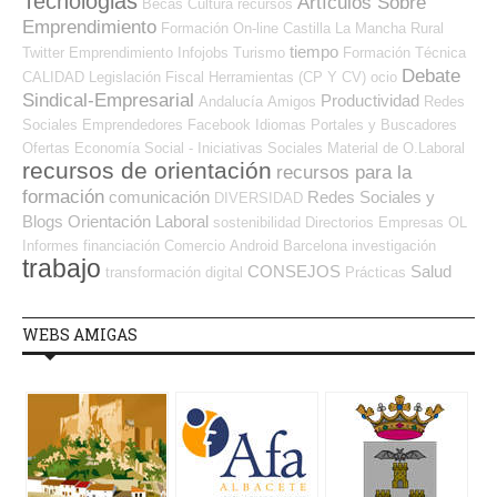
Tecnologias
Artículos Sobre
Becas
Cultura
recursos
Emprendimiento
Formación On-line
Castilla La Mancha
Rural
tiempo
Twitter
Emprendimiento
Infojobs
Turismo
Formación Técnica
Debate
CALIDAD
Legislación
Fiscal
Herramientas (CP Y CV)
ocio
Sindical-Empresarial
Productividad
Andalucía
Amigos
Redes
Sociales Emprendedores
Facebook
Idiomas
Portales y Buscadores
Ofertas
Economía Social - Iniciativas Sociales
Material de O.Laboral
recursos de orientación
recursos para la
formación
comunicación
Redes Sociales y
DIVERSIDAD
Blogs Orientación Laboral
sostenibilidad
Directorios Empresas OL
Informes
financiación
Comercio
Android
Barcelona
investigación
trabajo
CONSEJOS
Salud
transformación digital
Prácticas
WEBS AMIGAS