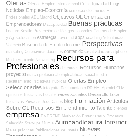
Ofertas
Igualdad
blogs
Ofertas Empleo Internacional
Guías
Noticias Empleo-Economía
comercio electrónico
F
Objetivos OL
Orientación
Profesionales ADL
Madrid
Buenas prácticas
Emprendedores
Discapacidad
Lectura
Sevilla
Prevención de Riesgos Laborales
Centros de Empleo
estrategia
apps
y Ag. Colocación
Juventud
coaching
Voluntariado
Perspectivas
Búsqueda de Empleo Internet
Valencia
contenido
marketing
Coronavirus
docentes
Creatividad
Smartphone
Recursos para
Medio Ambiente
Networking
Profesionales
Recursos Humanos
descargas
proyecto
marca profesional
empleabilidad
social media
Ofertas Empleo
Reclutamiento
Iniciativas Públicas
Seleccionadas
Infografía
Reclutamiento RR.HH.
Aprodel CLM
redes sociales
Desarrollo Local
opiniones
Iniciativas Locales
Formación
Artículos
blog
Iniciativas Privadas
José Carlos
Sobre OL
Recursos Emprendimiento
Talento
clientes
empresa
EMPREND
Motivación
Entrevistas y Procesos
Autocandidatura Internet
Selección
Start-ups
Murcia
Nuevas
Malas prácticas
Publicaciones de Interés