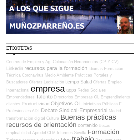
ETIQUETAS
Centros de Empleo y Ag. Colocación
Herramientas (CP Y CV)
recursos para la formación
Linkedin
Idiomas
Formación
Técnica
Coronavirus
Medio Ambiente
Prácticas
Portales y
tiempo
Salud
Buscadores Ofertas
Legislación
Ofertas Empleo
empresa
apps
Internacional
Redes Sociales
Talento
Emprendedores
Directorios Empresas OL
Emprendimiento
Objetivos OL
Productividad
clientes
Iniciativas Públicas
F
Debate Sindical-Empresarial
Profesionales ADL
Madrid
Buenas prácticas
transformación digital
Cultura
recursos de orientación
contenido
Becas
Formación
empleabilidad
Aprodel CLM
Informes
Sevilla
trabajo
blog