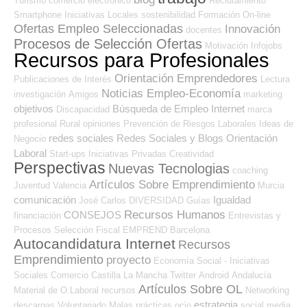
Turismo
comercio electrónico
Reclutamiento
Smartphone
Iniciativas Locales
sostenibilidad
Formación On-line
Ofertas Empleo Seleccionadas
Innovación
docentes
Procesos de Selección Ofertas
Motivación
Infojobs
Recursos para Profesionales
Orientación Emprendedores
Publicaciones de Interés
Lectura
Noticias Empleo-Economía
investigación
Amigos
marketing
objetivos
Búsqueda de Empleo Internet
Discapacidad
marca
profesional
Rural
opiniones
Prevención de Riesgos Laborales
Ideas de
redes sociales
Redes Sociales y Blogs Orientación
Negocio
Laboral
Start-ups
Iniciativas Privadas
Creatividad
Perspectivas
Nuevas Tecnologias
coaching
Artículos Sobre Emprendimiento
Juventud
Valencia
Murcia
comunicación
Igualdad
José Carlos
DIVERSIDAD
Guías
Recursos Humanos
CONSEJOS
financiación
Entrevistas y
Procesos Selección
Fiscal
EMPREND
Barcelona
Autocandidatura Internet
Recursos
Emprendimiento
proyecto
Economía Social - Iniciativas
Sociales
Comercio
Castilla La Mancha
Twitter
Android
Andalucía
Artículos Sobre OL
Material de O.Laboral
recursos
Networking
estrategia
descargas
Voluntariado
Malas prácticas
ocio
social media