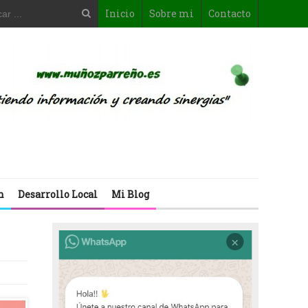
Inicio
Sobre mi
Contacto
n
Desarrollo Local
Mi Blog