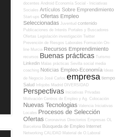
docentes
Android
Economía Social - Iniciativas
Artículos Sobre Emprendimiento
Sociales
Ofertas Empleo
Start-ups
Seleccionadas
contenido
Juventud
Publicaciones de Interés
Portales y Buscadores
Ofertas
Legislación
investigación
Twitter
Prevención de Riesgos Laborales
Formación On-
Recursos Emprendimiento
line
Murcia
Buenas prácticas
recursos
Turismo
Linkedin
Malas prácticas
Sevilla
social media
Noticias Empleo-Economía
coaching
Ideas
empresa
tiempo
de Negocio
José Carlos
Salud
Infojobs
Madrid
DIVERSIDAD
Perspectivas
Iniciativas Privadas
Motivación
Centros de Empleo y Ag. Colocación
Nuevas Tecnologias
Valencia
Iniciativas
Procesos de Selección
Locales
Ofertas
Coronavirus
Directorios Empresas OL
Búsqueda de Empleo Internet
Barcelona
Networking
CALIDAD
Material de O.Laboral