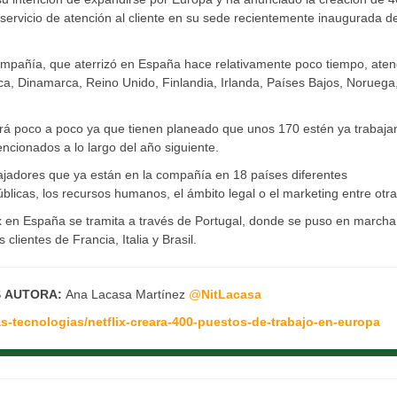
servicio de atención al cliente en su sede recientemente inaugurada d
compañía, que aterrizó en España hace relativamente poco tiempo, ate
ica, Dinamarca, Reino Unido, Finlandia, Irlanda, Países Bajos, Noruega
ará poco a poco ya que tienen planeado que unos 170 estén ya trabaj
encionados a lo largo del año siguiente.
ajadores que ya están en la compañía en 18 países diferentes
blicas, los recursos humanos, el ámbito legal o el marketing entre otra
flix en España se tramita a través de Portugal, donde se puso en marcha
clientes de Francia, Italia y Brasil.
S
AUTORA:
Ana Lacasa Martínez
@
NitLacasa
-tecnologias/netflix-creara-400-puestos-de-trabajo-en-europa