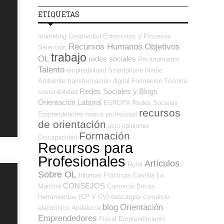
ETIQUETAS
marketing
Creatividad
Entrevistas y Procesos
Recursos Humanos
Objetivos
Selección
trabajo
OL
redes sociales
Reclutamiento
Talento
empleabilidad
Smartphone
Medio
Ambiente
transformación digital
Formación Técnica
Redes Sociales y Blogs
sostenibilidad
Orientación Laboral
EUROPA
Redes Sociales
recursos
Emprendedores
marca profesional
de orientación
ocio
opiniones
Formación
Discapacidad
Recursos para
Profesionales
Artículos
Rural
Sobre OL
Idiomas
Prácticas
Castilla La
CONSEJOS
Mancha
Comercio
Becas
Herramientas (CP Y CV)
descargas
comercio
blog
Orientación
electrónico
Andalucía
Emprendedores
Fiscal
Emprendimiento