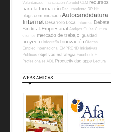
recursos
Voluntariado
financiación
Aprodel CLM
para la formación
Reclutamiento RR.HH.
Autocandidatura
blogs
comunicación
Internet
Debate
Desarrollo Local
Informes
Sindical-Empresarial
Amigos
Guías
Cultura
mercado de trabajo
Igualdad
clientes
proyecto
Innovación
Infografía
Ofertas
Empleo Internacional
EMPREND
Iniciativas
objetivos
estrategia
Públicas
Facebook
F
Productividad
apps
Profesionales ADL
Lectura
WEBS AMIGAS