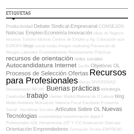
ETIQUETAS
Debate Sindical-Empresarial
Productividad
CONSEJOS
Noticias Empleo-Economía
Innovación
Ideas de Negocio
recursos
Turismo
Idiomas
Centros de Empleo y Ag. Colocación
ocio
blogs
EUROPA
social media
Amigos
marketing
Prevención de
Riesgos Laborales
Emprendimiento
Reclutamiento
Prácticas
recursos de orientación
redes sociales
Autocandidatura Internet
Objetivos OL
Sevilla
Recursos
Procesos de Selección Ofertas
para Profesionales
Becas
DIVERSIDAD
Buenas prácticas
estrategia
Reclutamiento RR.HH.
trabajo
blog
Creatividad
clientes
Madrid
Material de O.Laboral
Medio Ambiente
Motivación
Valencia
Fiscal
Facebook
Economía
Nuevas
Artículos Sobre OL
Social - Iniciativas Sociales
Tecnologias
sostenibilidad
transformación digital
F
Profesionales ADL
Herramientas (CP Y CV)
financiación
Start-ups
Orientación Emprendedores
Formación On-line
EMPREND