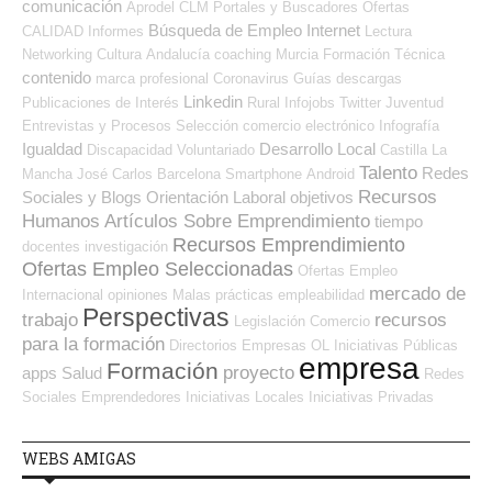
comunicación
Aprodel CLM
Portales y Buscadores Ofertas
Búsqueda de Empleo Internet
CALIDAD
Informes
Lectura
Networking
Cultura
Andalucía
coaching
Murcia
Formación Técnica
contenido
marca profesional
Coronavirus
Guías
descargas
Linkedin
Publicaciones de Interés
Rural
Infojobs
Twitter
Juventud
Entrevistas y Procesos Selección
comercio electrónico
Infografía
Igualdad
Desarrollo Local
Discapacidad
Voluntariado
Castilla La
Talento
Redes
Mancha
José Carlos
Barcelona
Smartphone
Android
Recursos
Sociales y Blogs Orientación Laboral
objetivos
Humanos
Artículos Sobre Emprendimiento
tiempo
Recursos Emprendimiento
docentes
investigación
Ofertas Empleo Seleccionadas
Ofertas Empleo
mercado de
Internacional
opiniones
Malas prácticas
empleabilidad
Perspectivas
trabajo
recursos
Legislación
Comercio
para la formación
Directorios Empresas OL
Iniciativas Públicas
empresa
Formación
proyecto
apps
Salud
Redes
Sociales Emprendedores
Iniciativas Locales
Iniciativas Privadas
WEBS AMIGAS