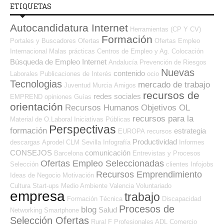
ETIQUETAS
Autocandidatura Internet
Herramientas (CP Y CV)
Formación
Portales y Buscadores Ofertas
Ofertas Empleo
Internacional
Malas prácticas
Centros de Empleo y Ag. Colocación
Búsqueda de Empleo Internet
Andalucía
Prevención de Riesgos
Nuevas
contenido
Laborales
Publicaciones de Interés
ocio
Tecnologias
mercado de trabajo
Juventud
Murcia
Amigos
recursos de
redes sociales
EMPREND
opiniones
Guías
orientación
Recursos Humanos
Objetivos OL
recursos para la
Material de O.Laboral
Iniciativas Públicas
Perspectivas
formación
estrategia
EUROPA
recursos
Productividad
descargas
Aprodel CLM
Sevilla
Infografía
Informes
CONSEJOS
comunicación
Barcelona
Entrevistas y Procesos
Ofertas Empleo Seleccionadas
Selección
clientes
Infojobs
Recursos Emprendimiento
Ideas de Negocio
Motivación
Cultura
Start-ups
Medio Ambiente
Valencia
Voluntariado
empresa
trabajo
Formación Técnica
Discapacidad
Procesos de
blog
Salud
Networking
Smartphone
Selección Ofertas
Rural
F Profesionales ADL
Comercio