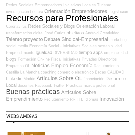
Redes Sociales Emprendedores
Iniciativas Locales
Turismo
Orientación Emprendedores
investigación
Lectura
Legislación
Recursos para Profesionales
Redes Sociales y Blogs Orientación Laboral
Coronavirus
objetivos
transformación digital
José Carlos
Android
Creatividad
Talento
proyecto
Debate Sindical-Empresarial
marketing
social media
Economía Social - Iniciativas Sociales
sostenibilidad
Igualdad
tiempo
apps
Emprendimiento
DIVERSIDAD
empleabilidad
blogs
Formación On-line
Fiscal
Iniciativas Privadas
Directorios
Noticias Empleo-Economía
Empresas OL
Reclutamiento
Castilla La Mancha
coaching
comercio electrónico
Becas
CALIDAD
Artículos Sobre OL
Linkedin
Desarrollo
Madrid
financiación
Local
docentes
Facebook
Twitter
Prácticas
marca profesional
Buenas prácticas
Artículos Sobre
Emprendimiento
Innovación
Reclutamiento RR.HH.
Idiomas
WEBS AMIGAS