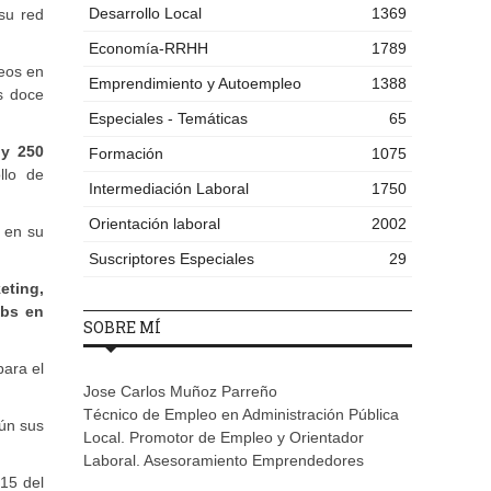
Desarrollo Local
1369
su red
Economía-RRHH
1789
eos en
Emprendimiento y Autoempleo
1388
s doce
Especiales - Temáticas
65
 y 250
Formación
1075
llo de
Intermediación Laboral
1750
Orientación laboral
2002
n en su
Suscriptores Especiales
29
eting,
abs en
SOBRE MÍ
para el
Jose Carlos Muñoz Parreño
Técnico de Empleo en Administración Pública
gún sus
Local. Promotor de Empleo y Orientador
Laboral. Asesoramiento Emprendedores
15 del