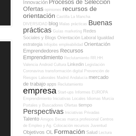
Procesos de Selección
Innovación
recursos de
Ofertas
opiniones
orientación
Castilla La Mancha
Buenas
blog
DIVERSIDAD
Malas prácticas
prácticas
Redes
Guías
marketing
Sociales y Blogs Orientación Laboral
Igualdad
Orientación
estrategia
Infojobs
empleabilidad
Recursos
Emprendedores
Emprendimiento
Reclutamiento RR.HH.
Linkedin
Valencia
Android
Cultura
Legislación
Coronavirus
transformación digital
Prevención de
mercado
Riesgos Laborales
Madrid
Andalucía
de trabajo
apps
Reclutamiento
empresa
Start-ups
Informes
EUROPA
Emprendimiento
Iniciativas Locales
Idiomas
Murcia
tiempo
Portales y Buscadores Ofertas
Perspectivas
Iniciativas Privadas
Talento
Amigos
Becas
marca profesional
Centros
de Empleo y Ag. Colocación
recursos
Juventud
Formación
Objetivos OL
Salud
Lectura