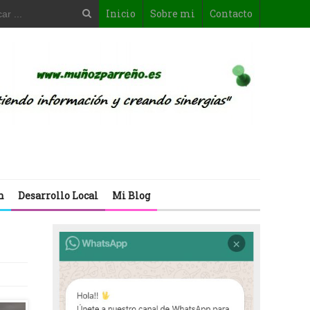
Inicio
Sobre mi
Contacto
n
Desarrollo Local
Mi Blog