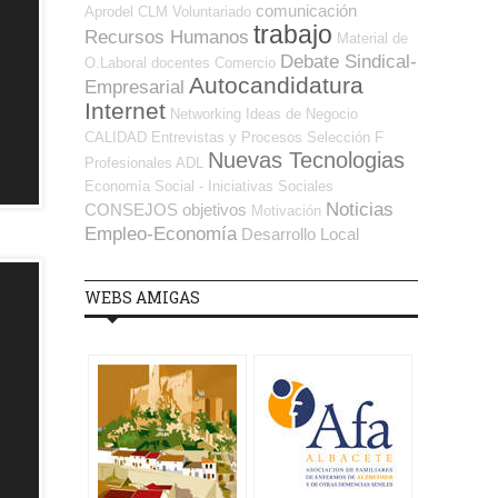
comunicación
Aprodel CLM
Voluntariado
trabajo
Recursos Humanos
Material de
Debate Sindical-
O.Laboral
docentes
Comercio
Autocandidatura
Empresarial
Internet
Networking
Ideas de Negocio
CALIDAD
Entrevistas y Procesos Selección
F
Nuevas Tecnologias
Profesionales ADL
Economía Social - Iniciativas Sociales
Noticias
CONSEJOS
objetivos
Motivación
Empleo-Economía
Desarrollo Local
WEBS AMIGAS