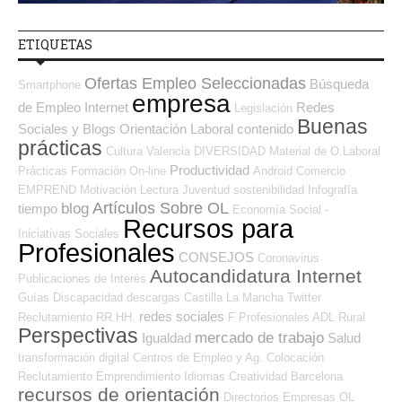
ETIQUETAS
Ofertas Empleo Seleccionadas
Búsqueda
Smartphone
empresa
de Empleo Internet
Redes
Legislación
Buenas
Sociales y Blogs Orientación Laboral
contenido
prácticas
Cultura
Valencia
DIVERSIDAD
Material de O.Laboral
Productividad
Prácticas
Formación On-line
Android
Comercio
EMPREND
Motivación
Lectura
Juventud
sostenibilidad
Infografía
Artículos Sobre OL
blog
tiempo
Economía Social -
Recursos para
Iniciativas Sociales
Profesionales
CONSEJOS
Coronavirus
Autocandidatura Internet
Publicaciones de Interés
Guías
Discapacidad
descargas
Castilla La Mancha
Twitter
redes sociales
Reclutamiento RR.HH.
F Profesionales ADL
Rural
Perspectivas
mercado de trabajo
Igualdad
Salud
transformación digital
Centros de Empleo y Ag. Colocación
Reclutamiento
Emprendimiento
Idiomas
Creatividad
Barcelona
recursos de orientación
Directorios Empresas OL