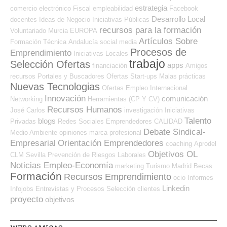
estrategia
comercio electrónico
Fiscal
empleabilidad
Facebook
Desarrollo Local
docentes
Ideas de Negocio
Iniciativas Públicas
recursos para la formación
Voluntariado
Murcia
EUROPA
Artículos Sobre
Formación Técnica
Andalucía
social media
Procesos de
Emprendimiento
Iniciativas Locales
trabajo
Selección Ofertas
apps
financiación
Amigos
recursos
Portales y Buscadores Ofertas
Start-ups
Malas prácticas
Nuevas Tecnologias
Ofertas Empleo Internacional
Innovación
comunicación
Networking
Herramientas (CP Y CV)
Recursos Humanos
José Carlos
investigación
Iniciativas
Talento
blogs
Privadas
Redes Sociales Emprendedores
CALIDAD
Debate Sindical-
Medio Ambiente
opiniones
marca profesional
Empresarial
Orientación Emprendedores
coaching
Aprodel
Objetivos OL
CLM
Sevilla
Prevención de Riesgos Laborales
Noticias Empleo-Economía
marketing
Turismo
Madrid
Becas
Formación
Recursos Emprendimiento
ocio
Informes
Linkedin
Infojobs
Entrevistas y Procesos Selección
clientes
proyecto
objetivos