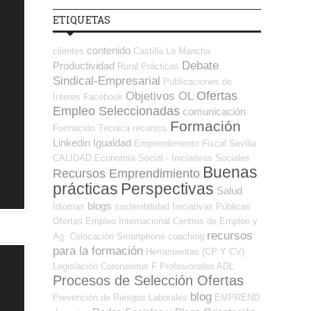
ETIQUETAS
contenido
clientes
Castilla La Mancha
Debate
Productividad
Rural
Prácticas
Sindical-Empresarial
Publicaciones de
Ofertas
Objetivos OL
Interés
Facebook
Empleo Seleccionadas
comunicación
Formación
Formación Técnica
recursos
Linkedin
Igualdad
Emprendimiento
Fiscal
Sevilla
CALIDAD
Economía Social - Iniciativas Sociales
Buenas
Recursos Emprendimiento
prácticas
Perspectivas
Salud
blogs
Idiomas
sostenibilidad
Iniciativas Públicas
Ofertas Empleo Internacional
Centros de Empleo y
recursos
Ag. Colocación
Smartphone
coaching
para la formación
Herramientas (CP Y CV)
Legislación
Coronavirus
F Profesionales ADL
Procesos de Selección Ofertas
blog
Prevención de Riesgos Laborales
EMPREND