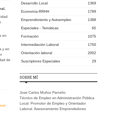
Desarrollo Local
1369
nal.
Economía-RRHH
1789
ridad
Emprendimiento y Autoempleo
1388
n
Especiales - Temáticas
65
s en
Formación
1075
Intermediación Laboral
1750
a y en
Orientación laboral
2002
er
idad de
Suscriptores Especiales
29
SOBRE MÍ
Jose Carlos Muñoz Parreño
Técnico de Empleo en Administración Pública
Local. Promotor de Empleo y Orientador
vel-
Laboral. Asesoramiento Emprendedores