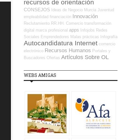
recursos de orientación
CONSEJOS
Ideas de Negocio
Murcia
Juventud
Innovación
empleabilidad
financiación
Reclutamiento RR.HH.
Comercio
transformación
apps
digital
marca profesional
Infojobs
Redes
Sociales Emprendedores
Malas prácticas
Infografía
Autocandidatura Internet
comercio
Recursos Humanos
electrónico
Portales y
Artículos Sobre OL
Buscadores Ofertas
WEBS AMIGAS