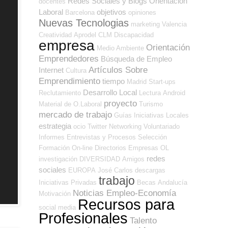
Redes Sociales y Blogs Orientación
docentes
Laboral
objetivos
Barcelona
opiniones
Nuevas Tecnologias
marketing
Valencia
Creatividad
Aprodel CLM
Discapacidad
empresa
Orientación
Medio Ambiente
Emprendedores
Búsqueda de Empleo
Artículos Sobre
Internet
Cultura
Emprendimiento
tiempo
Madrid
Start-ups
Desarrollo Local
Reclutamiento
Lectura
Android
proyecto
Material de O.Laboral
Turismo
mercado de trabajo
Guías
Iniciativas Locales
estrategia
ocio
Twitter
Networking
Voluntariado
Informes
Entrevistas y Procesos Selección
Formación On-line
Directorios Empresas OL
redes
investigación
DIVERSIDAD
Amigos
sociales
EUROPA
José Carlos
descargas
trabajo
Iniciativas Privadas
Becas
Andalucía
Noticias Empleo-Economía
Motivación
Recursos para
social media
Profesionales
Talento