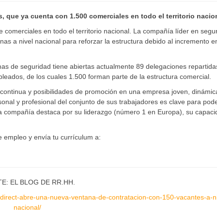
 que ya cuenta con 1.500 comerciales en todo el territorio nacio
comerciales en todo el territorio nacional. La compañía líder en segu
onas a nivel nacional para reforzar la estructura debido al incremento e
emas de seguridad tiene abiertas actualmente 89 delegaciones repartida
mpleados, de los cuales 1.500 forman parte de la estructura comercial.
 continua y posibilidades de promoción en una empresa joven, dinámic
onal y profesional del conjunto de sus trabajadores es clave para pod
. La compañía destaca por su liderazgo (número 1 en Europa), su capac
e empleo y envía tu currículum a:
E: EL BLOG DE RR.HH.
-direct-abre-una-nueva-ventana-de-contratacion-con-150-vacantes-a-ni
nacional/