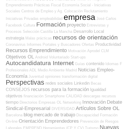
Emprendimiento
Prácticas
Fiscal
Economía Social - Iniciativas
Sociales
Centros de Empleo y Ag. Colocación
Reclutamiento
empresa
Iniciativas Privadas
empleabilidad
José Carlos
Formación
proyecto
Facebook
Cultura
Entrevistas y
Desarrollo Local
Procesos Selección
Castilla La Mancha
recursos de orientación
estrategia
Malas prácticas
Productividad
Coronavirus
Informes
Portales y Buscadores Ofertas
Recursos Emprendimiento
Motivación
Aprodel CLM
Objetivos OL
Android
Voluntariado
Start-ups
Autocandidatura Internet
contenido
Guías
Idiomas
F
Noticias Empleo-
Profesionales ADL
Medio Ambiente
Madrid
Economía
Juventud
opiniones
transformación digital
Perspectivas
redes sociales
Linkedin
Becas
recursos para la formación
CONSEJOS
Igualdad
objetivos
financiación
Smartphone
CALIDAD
descargas
recursos
Innovación
Debate
tiempo
Directorios Empresas OL
Networking
Artículos Sobre OL
Sindical-Empresarial
DIVERSIDAD
blog
mercado de trabajo
Barcelona
Discapacidad
Formación
Orientación Emprendedores
On-line
Prevención de Riesgos
Nuevas
Laborales
EMPREND
Herramientas (CP Y CV)
Turismo