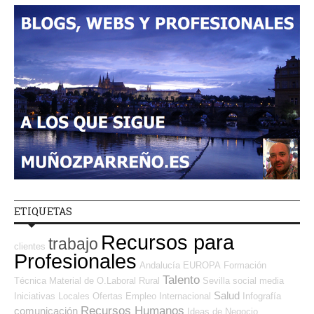
ETIQUETAS
Recursos para
trabajo
clientes
Profesionales
Andalucía
EUROPA
Formación
Talento
Técnica
Material de O.Laboral
Rural
Sevilla
social media
Salud
Iniciativas Locales
Ofertas Empleo Internacional
Infografía
Recursos Humanos
comunicación
Ideas de Negocio