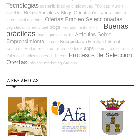
Tecnologias
sostenibilidad
ocio
Iniciativas Públicas
Murcia
Redes Sociales y Blogs Orientación Laboral
coaching
marca
Ofertas Empleo Seleccionadas
profesional
docentes
Buenas
blogs
Legislación
Creatividad
Reclutamiento RR.HH.
prácticas
Artículos Sobre
investigación
Twitter
Emprendimiento
Búsqueda de Empleo Internet
Lectura
apps
Comercio
Redes Sociales Emprendedores
comercio electrónico
Procesos de Selección
Valencia
Publicaciones de Interés
Ofertas
Infojobs
marketing
Amigos
WEBS AMIGAS