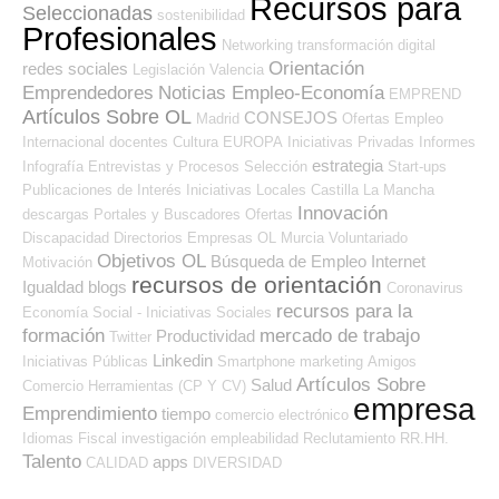
Recursos para
Seleccionadas
sostenibilidad
Profesionales
Networking
transformación digital
Orientación
redes sociales
Legislación
Valencia
Emprendedores
Noticias Empleo-Economía
EMPREND
Artículos Sobre OL
CONSEJOS
Madrid
Ofertas Empleo
Internacional
docentes
Cultura
EUROPA
Iniciativas Privadas
Informes
estrategia
Infografía
Entrevistas y Procesos Selección
Start-ups
Publicaciones de Interés
Iniciativas Locales
Castilla La Mancha
Innovación
descargas
Portales y Buscadores Ofertas
Discapacidad
Directorios Empresas OL
Murcia
Voluntariado
Objetivos OL
Búsqueda de Empleo Internet
Motivación
recursos de orientación
Igualdad
blogs
Coronavirus
recursos para la
Economía Social - Iniciativas Sociales
formación
mercado de trabajo
Productividad
Twitter
Linkedin
Iniciativas Públicas
Smartphone
marketing
Amigos
Artículos Sobre
Salud
Comercio
Herramientas (CP Y CV)
empresa
Emprendimiento
tiempo
comercio electrónico
Idiomas
Fiscal
investigación
empleabilidad
Reclutamiento RR.HH.
Talento
apps
CALIDAD
DIVERSIDAD