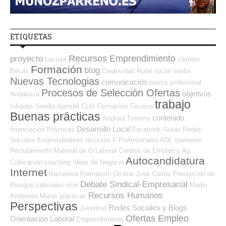
ETIQUETAS
Recursos Emprendimiento
proyecto
Lectura
clientes
Formación
blog
Becas
Creatividad
Rural
social media
Nuevas Tecnologias
comunicación
marca profesional
Procesos de Selección Ofertas
objetivos
Andalucía
trabajo
Infojobs
Sevilla
Aprodel CLM
Formación Técnica
Buenas prácticas
contenido
Android
Turismo
Desarrollo Local
financiación
Prácticas
Facebook
Guías
Redes
Sociales Emprendedores
recursos
F Profesionales ADL
opiniones
Reclutamiento
Material de O.Laboral
Centros de Empleo y Ag.
Autocandidatura
Colocación
coaching
Ideas de Negocio
Internet
Barcelona
Formación On-line
José Carlos
Prevención de
Debate Sindical-Empresarial
Riesgos Laborales
ocio
Medio
Recursos Humanos
Ambiente
Malas prácticas
Perspectivas
Redes Sociales y Blogs
Juventud
Ofertas Empleo
Orientación Laboral
Emprendimiento