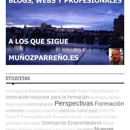
ETIQUETAS
investigación
Emprendimiento
Creatividad
Twitter
Cultura
Comercio
Innovación
recursos para la formación
marketing
clientes
Perspectivas
Formación
comunicación
financiación
contenido
objetivos
Salud
apps
Castilla La Mancha
EUROPA
Guías
F Profesionales ADL
Economía Social - Iniciativas Sociales
Orientación Emprendedores
opiniones
descargas
Fiscal
Nuevas
Igualdad
Ofertas Empleo Internacional
Coronavirus