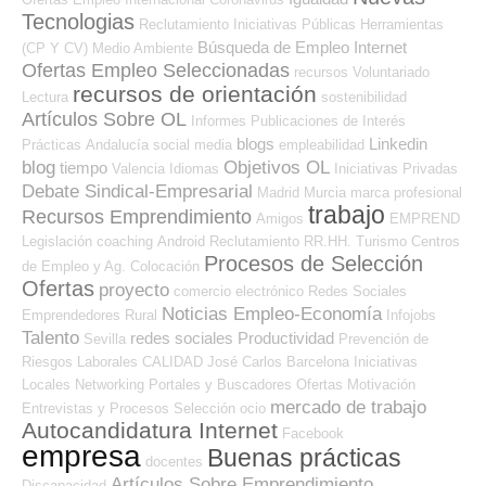
Tecnologias
Reclutamiento
Iniciativas Públicas
Herramientas
Búsqueda de Empleo Internet
(CP Y CV)
Medio Ambiente
Ofertas Empleo Seleccionadas
recursos
Voluntariado
recursos de orientación
Lectura
sostenibilidad
Artículos Sobre OL
Informes
Publicaciones de Interés
blogs
Linkedin
Prácticas
Andalucía
social media
empleabilidad
blog
Objetivos OL
tiempo
Valencia
Idiomas
Iniciativas Privadas
Debate Sindical-Empresarial
Madrid
Murcia
marca profesional
trabajo
Recursos Emprendimiento
Amigos
EMPREND
Legislación
coaching
Android
Reclutamiento RR.HH.
Turismo
Centros
Procesos de Selección
de Empleo y Ag. Colocación
Ofertas
proyecto
comercio electrónico
Redes Sociales
Noticias Empleo-Economía
Emprendedores
Rural
Infojobs
Talento
redes sociales
Productividad
Sevilla
Prevención de
Riesgos Laborales
CALIDAD
José Carlos
Barcelona
Iniciativas
Locales
Networking
Portales y Buscadores Ofertas
Motivación
mercado de trabajo
Entrevistas y Procesos Selección
ocio
Autocandidatura Internet
Facebook
empresa
Buenas prácticas
docentes
Artículos Sobre Emprendimiento
Discapacidad