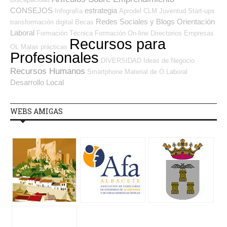
CONSEJOS
estrategia
Infografía
Aprodel CLM
Juventud
Start-ups
Redes Sociales y Blogs Orientación
transformación digital
Becas
Laboral
Formación Técnica
Formación On-line
Directorios Empresas
Recursos para
OL
Malas prácticas
Profesionales
DIVERSIDAD
Ideas de Negocio
Recursos Humanos
Smartphone
Material de O.Laboral
Desarrollo Local
WEBS AMIGAS