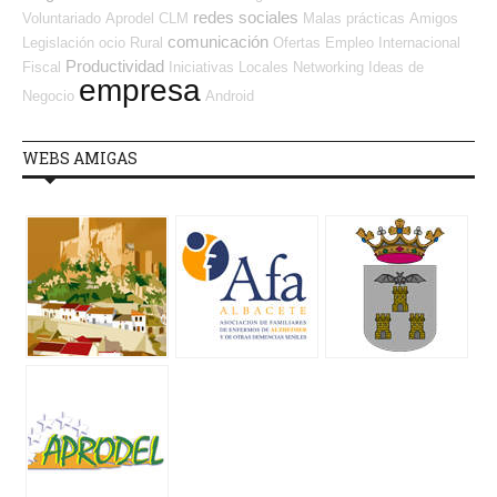
redes sociales
Voluntariado
Aprodel CLM
Malas prácticas
Amigos
comunicación
Legislación
ocio
Rural
Ofertas Empleo Internacional
Productividad
Fiscal
Iniciativas Locales
Networking
Ideas de
empresa
Negocio
Android
WEBS AMIGAS