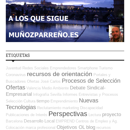
ETIQUETAS
Juventud
Redes Sociales Emprendedores
Smartphone
Turismo
recursos de orientación
Coronavirus
Portales y
Procesos de Selección
Buscadores Ofertas
José Carlos
Ofertas
Debate Sindical-
Valencia
Medio Ambiente
Empresarial
Infografía
Sevilla
Informes
Entrevistas y Procesos
Nuevas
tiempo
Selección
Cultura
Emprendimiento
Tecnologias
Reclutamiento
marketing
Discapacidad
Perspectivas
proyecto
Publicaciones de Interés
Lectura
Desarrollo Local
Barcelona
EMPREND
Centros de Empleo y Ag.
Objetivos OL
blog
Colocación
marca profesional
recursos