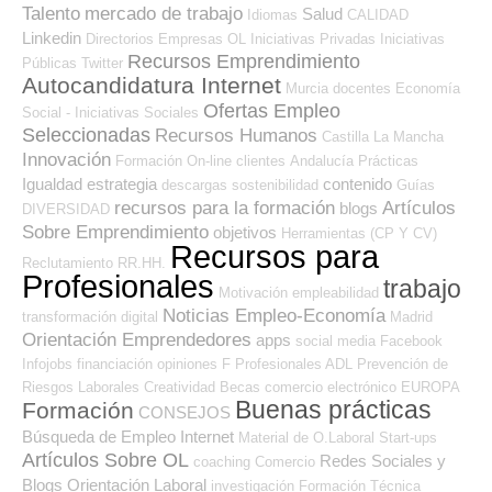
Talento
mercado de trabajo
Salud
Idiomas
CALIDAD
Linkedin
Directorios Empresas OL
Iniciativas Privadas
Iniciativas
Recursos Emprendimiento
Públicas
Twitter
Autocandidatura Internet
Murcia
docentes
Economía
Ofertas Empleo
Social - Iniciativas Sociales
Seleccionadas
Recursos Humanos
Castilla La Mancha
Innovación
Formación On-line
clientes
Andalucía
Prácticas
Igualdad
estrategia
contenido
descargas
sostenibilidad
Guías
recursos para la formación
Artículos
blogs
DIVERSIDAD
Sobre Emprendimiento
objetivos
Herramientas (CP Y CV)
Recursos para
Reclutamiento RR.HH.
Profesionales
trabajo
Motivación
empleabilidad
Noticias Empleo-Economía
transformación digital
Madrid
Orientación Emprendedores
apps
social media
Facebook
Infojobs
financiación
opiniones
F Profesionales ADL
Prevención de
Riesgos Laborales
Creatividad
Becas
comercio electrónico
EUROPA
Buenas prácticas
Formación
CONSEJOS
Búsqueda de Empleo Internet
Material de O.Laboral
Start-ups
Artículos Sobre OL
Redes Sociales y
coaching
Comercio
Blogs Orientación Laboral
investigación
Formación Técnica