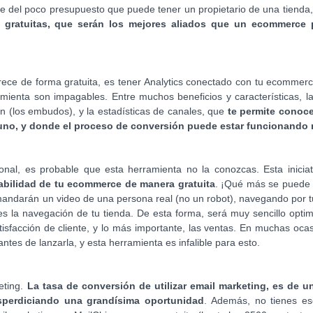
te del poco presupuesto que puede tener un propietario de una tienda,
s gratuitas, que serán los mejores aliados que un ecommerce
ece de forma gratuita, es tener Analytics conectado con tu ecommerc
amienta son impagables. Entre muchos beneficios y características, 
ión (los embudos), y la estadísticas de canales, que
te permite conoce
uno, y donde el proceso de conversión puede estar funcionando 
onal, es probable que esta herramienta no la conozcas. Esta iniciat
sabilidad de tu ecommerce de manera gratuita
. ¡Qué más se puede p
e mandarán un video de una persona real (no un robot), navegando por 
la navegación de tu tienda. De esta forma, será muy sencillo optimi
tisfacción de cliente, y lo más importante, las ventas. En muchas oca
ntes de lanzarla, y esta herramienta es infalible para esto.
eting.
La tasa de conversión de utilizar email marketing, es de u
desperdiciando una grandísima oportunidad
. Además, no tienes es