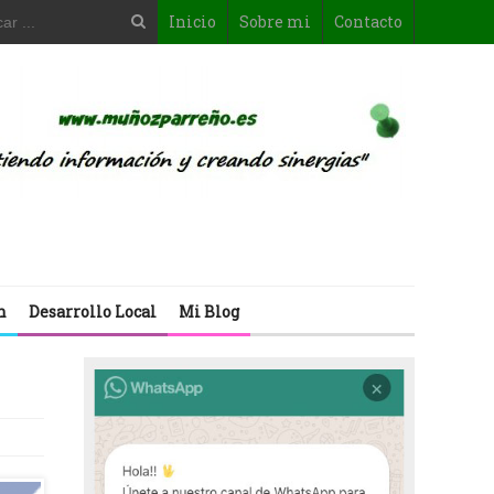
Inicio
Sobre mi
Contacto
n
Desarrollo Local
Mi Blog