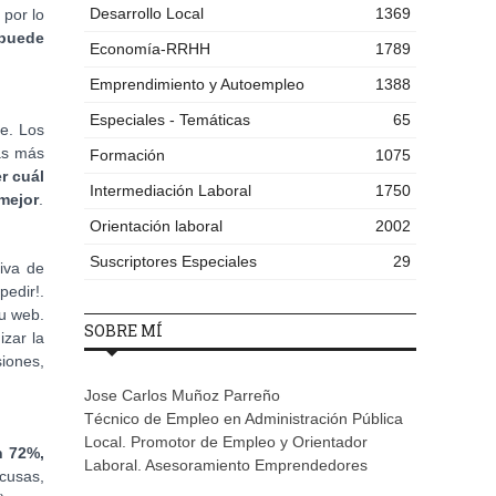
Desarrollo Local
1369
 por lo
 puede
Economía-RRHH
1789
Emprendimiento y Autoempleo
1388
Especiales - Temáticas
65
e. Los
las más
Formación
1075
r cuál
Intermediación Laboral
1750
mejor
.
Orientación laboral
2002
Suscriptores Especiales
29
iva de
edir!.
tu web.
SOBRE MÍ
zar la
siones,
Jose Carlos Muñoz Parreño
Técnico de Empleo en Administración Pública
Local. Promotor de Empleo y Orientador
n 72%,
Laboral. Asesoramiento Emprendedores
cusas,