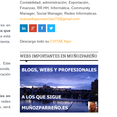
Contabilidad, administración, Exportación,
Finanzas, RR.HH, Informática, Community
Manager, Social Manager, Redes Informaticas.
manuellopezsanchez73@gmail.com
res en
ia que
da esta
Descarga todo su
CVITAE Aquí
mienta.
WEBS IMPORTANTES EN MUÑOZPAREÑO
. Este
sponde,
uración
les en
 redes
s, será