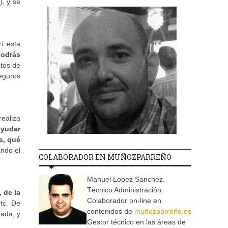
), y se
í esta
odrás
atos de
seguros
realiza
ayudar
s, qué
ando el
COLABORADOR EN MUÑOZPARREÑO
Manuel Lopez Sanchez.
Técnico Administración.
 de la
Colaborador on-line en
etc. De
contenidos de
muñozparreño.es
zada, y
Gestor técnico en las áreas de