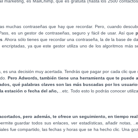
l marketing, es MailChimp, que es gratuita (hasta los 2500 contactos
 las muchas contraseñas que hay que recordar. Pero, cuando descubr
ass, es un gestor de contraseñas, seguro y fácil de usar. Así que
p
os
. Ahora sólo tienes que recordar una contraseña, la de la base de d
 encriptadas, ya que este gestor utiliza uno de los algoritmos más 
ds, es una decisión muy acertada. Tendrás que pagar por cada clic que 
do.
Pero Adwords, también tiene una herramienta que te puede 
os, qué palabras claves son las más buscadas por los usuario
 estación o fecha del año,
…etc. Todo esto lo podrás conocer utiliz
acortados, pero además, te ofrece un seguimiento, en tiempo real,
e permite guardar todos sus enlaces, ver estadísticas, añadir notas, ..
ales fue compartido, las fechas y horas que se ha hecho clic. Una go