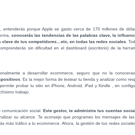
a, entenderás porque Apple se gasto cerca de 170 millones de dóla
forma,
conocerás las tendencias de las palabras clave, la influenc
as clave de tus competidores…etc, en todas las redes sociales
. To
 comprenderás sin dificultad en el dashboard (escritorio) de la herra
sionalmente a desarrollar ecommerce, seguro que no la conoceras
spositivos
. Es la mejor forma de testear tu tienda y analizar como re
 permite probar tu sitio en iPhone, Android, iPad y Kindle , en config
chísimo trabajo.
e comunicación social.
Este gestor, te administra tus cuentas socia
alizar su alcance. Te aconsejo que programes los mensajes de las
rás más tráfico a tu ecommerce. Ahora, la gestión de tus redes sociale