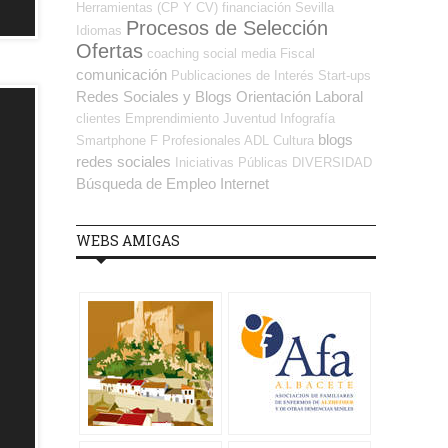
Herramientas (CP Y CV)
financiación
Sevilla
Procesos de Selección
Idiomas
Ofertas
coaching
social media
Fiscal
comunicación
Publicaciones de Interés
Start-ups
Redes Sociales y Blogs Orientación Laboral
clientes
Emprendimiento
Juventud
Infografía
blogs
Smartphone
F Profesionales ADL
Cultura
redes sociales
Iniciativas Públicas
DIVERSIDAD
Búsqueda de Empleo Internet
WEBS AMIGAS