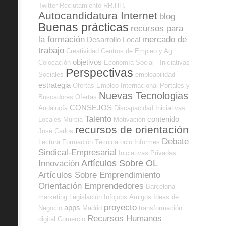
Twitter
Reclutamiento RR.HH.
Autocandidatura Internet
blog
Buenas prácticas
recursos para
la formación
mercado de
Desarrollo Local
trabajo
Creatividad
Centros de Empleo y Ag.
objetivos
Colocación
Economía Social - Iniciativas
Perspectivas
Sociales
empleabilidad
estrategia
Ofertas Empleo Internacional
Portales y
Nuevas Tecnologias
Buscadores Ofertas
CONSEJOS
Andalucía
Discapacidad
Iniciativas
Talento
contenido
Locales
Murcia
Motivación
recursos de orientación
José Carlos
Debate
Lectura
Formación Técnica
ocio
Informes
Sindical-Empresarial
Iniciativas Privadas
Artículos Sobre OL
Innovación
Artículos Sobre Emprendimiento
Orientación Emprendedores
Barcelona
marketing
Legislación
Infojobs
Amigos
Ideas de
proyecto
apps
Negocio
Madrid
transformación
Recursos Humanos
digital
Comercio