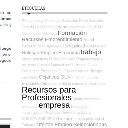
ETIQUETAS
erá un
ciones
Entrevistas y Procesos Selección
Rural
docentes
ales y
tiempo
Castilla La Mancha
descargas
CALIDAD
Formación
Coronavirus
Valencia
Recursos Emprendimiento
Salud
Igualdad
Reclutamiento
Aprodel CLM
Voluntariado
 luego
trabajo
Noticias Empleo-Economía
n en el
Malas prácticas
Redes Sociales Emprendedores
egocio
recursos
Android
Material de O.Laboral
Guías
Directorios Empresas OL
Prevención de Riesgos
Objetivos OL
Laborales
Formación On-line
Productividad
sostenibilidad
comercio electrónico
Recursos para
Profesionales
Medio Ambiente
empresa
opiniones
Facebook
investigación
Prácticas
Networking
Becas
Linkedin
EUROPA
EMPREND
marca profesional
Ofertas Empleo Seleccionadas
Turismo