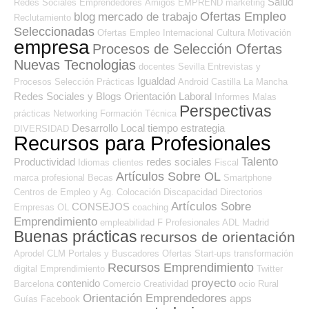
Salud
Redes Sociales Emprendedores
Amigos
EMPREND
marketing
Ofertas Empleo
blog
mercado de trabajo
Reclutamiento
Seleccionadas
Ofertas Empleo Internacional
Cultura
Motivación
empresa
Procesos de Selección Ofertas
Nuevas Tecnologias
docentes
Sevilla
Entrevistas y
Igualdad
Procesos Selección
Prácticas
Android
Castilla La Mancha
Redes Sociales y Blogs Orientación Laboral
Informes
Malas
Perspectivas
prácticas
Networking
Formación Técnica
Desarrollo Local
tiempo
estrategia
DIVERSIDAD
Recursos para Profesionales
Talento
Productividad
redes sociales
Idiomas
clientes
Fiscal
Artículos Sobre OL
marca profesional
Becas
Smartphone
Centros de Empleo y Ag. Colocación
Discapacidad
Directorios
Artículos Sobre
CONSEJOS
Empresas OL
coaching
Emprendimiento
empleabilidad
F Profesionales ADL
Madrid
Buenas prácticas
recursos de orientación
Aprodel CLM
Portales y Buscadores Ofertas
Start-ups
transformación
Recursos Emprendimiento
digital
Emprendimiento
Twitter
proyecto
contenido
Barcelona
Comercio
Creatividad
ocio
Rural
Orientación Emprendedores
apps
Guías
Facebook