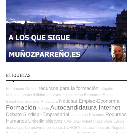
ETIQUETAS
recursos para la formación
Formación On-line
Infojobs
Valencia
sostenibilidad
recursos
financiación
Economía Social -
Noticias Empleo-Economía
Iniciativas Sociales
Andalucía
Formación
Autocandidatura Internet
Murcia
Debate Sindical-Empresarial
Recursos
Iniciativas Privadas
Humanos
Linkedin
objetivos
CALIDAD
Voluntariado
José Carlos
descargas
Coronavirus
opiniones
EUROPA
Lectura
Ideas de Negocio