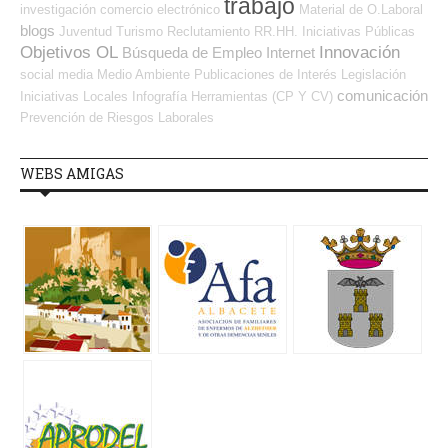
trabajo
investigación
comercio electrónico
Material de O.Laboral
blogs
Juventud
Turismo
Reclutamiento RR.HH.
Iniciativas Públicas
Objetivos OL
Innovación
Búsqueda de Empleo Internet
social media
Medio Ambiente
Publicaciones de Interés
Legislación
comunicación
Iniciativas Locales
Infografía
Herramientas (CP Y CV)
Prevención de Riesgos Laborales
WEBS AMIGAS