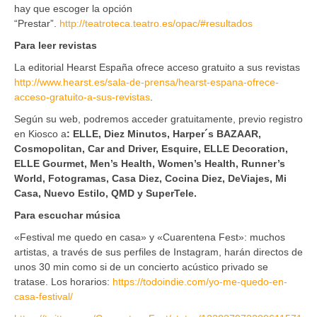
hay que escoger la opción
“Prestar”.
http://teatroteca.teatro.es/opac/#resultados
Para leer revistas
La editorial Hearst España ofrece acceso gratuito a sus revistas
http://www.hearst.es/sala-de-prensa/hearst-espana-ofrece-
acceso-gratuito-a-sus-revistas
.
Según su web, podremos acceder gratuitamente, previo registro
en Kiosco a
: ELLE, Diez Minutos, Harper´s BAZAAR,
Cosmopolitan, Car and Driver, Esquire, ELLE Decoration,
ELLE Gourmet, Men’s Health, Women’s Health, Runner’s
World, Fotogramas, Casa Diez, Cocina Diez, DeViajes, Mi
Casa, Nuevo Estilo, QMD y SuperTele.
Para escuchar música
«Festival me quedo en casa» y «Cuarentena Fest»: muchos
artistas, a través de sus perfiles de Instagram, harán directos de
unos 30 min como si de un concierto acústico privado se
tratase. Los horarios:
https://todoindie.com/yo-me-quedo-en-
casa-festival/