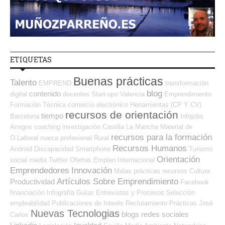
ETIQUETAS
Buenas prácticas
Talento
EMPREND
transformación
blog
contenido
digital
docentes
Start-ups
Valencia
Emprendimiento
Formación Técnica
comercio electrónico
Herramientas (CP Y CV)
recursos de orientación
tiempo
Barcelona
Infojobs
Amigos
coaching
investigación
Castilla La Mancha
Material de
recursos para la formación
O.Laboral
marca profesional
Rural
Recursos Humanos
Android
Discapacidad
Smartphone
Turismo
Orientación
social media
Twitter
Ofertas Empleo Internacional
Emprendedores
Innovación
Malas prácticas
recursos
Cultura
Artículos Sobre Emprendimiento
Productividad
Facebook
financiación
Infografía
Guías
Entrevistas y Procesos Selección
empleabilidad
Publicaciones de Interés
Reclutamiento
Prácticas
José
Nuevas Tecnologias
blogs
redes sociales
Carlos