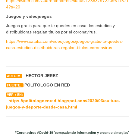
https://twitter.com/CuarentenaFest/status/123837972209611571
4?s=20
Juegos y videojuegos
Juegos gratis para que te quedes en casa: los estudios y
distribuidoras regalan títulos por el coronavirus.
https://www.xataka.com/videojuegos/juegos-gratis-te-quedes-
casa-estudios-distribuidoras-regalan-titulos-coronavirus
HECTOR JEREZ
AUTOR:
POLITOLOGO EN RED
FUENTE:
VER + EN:
https://politologoenred.blogspot.com/2020/03/cultura-
juegos-y-deporte-desde-casa.html
#Coronavirus #Covid-19 'compatiendo información y creando sinergias'