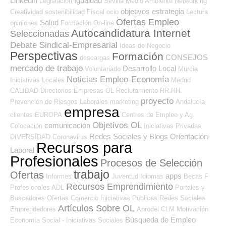
Linkedin
Igualdad
Legislación
Sevilla
Medio Ambiente
Networking
objetivos
estrategia
Creatividad
sostenibilidad
Fiscal
ocio
Lectura
Ofertas Empleo
Salud
opiniones
Formación On-line
Autocandidatura Internet
Seleccionadas
Debate Sindical-Empresarial
Ideas de Negocio
Perspectivas
Formación
CONSEJOS
descargas
mercado de trabajo
Desarrollo Local
Voluntariado
Murcia
Noticias Empleo-Economía
Iniciativas Locales
Madrid
CALIDAD
Directorios Empresas OL
Reclutamiento RR.HH.
proyecto
Prevención de Riesgos Laborales
marketing
Andalucía
empresa
clientes
EUROPA
Centros de Empleo y Ag.
Objetivos OL
comunicación
Colocación
Iniciativas Privadas
Redes Sociales y Blogs Orientación
DIVERSIDAD
Coronavirus
Recursos para
Laboral
Profesionales
Procesos de Selección
trabajo
Ofertas
apps
Informes
Juventud
Idiomas
Becas
F
Recursos Emprendimiento
Profesionales ADL
Portales y
Buscadores Ofertas
Comercio
Iniciativas Públicas
Redes Sociales
Artículos Sobre OL
Emprendedores
Aprodel CLM
Motivación
Búsqueda de Empleo
Economía Social - Iniciativas Sociales