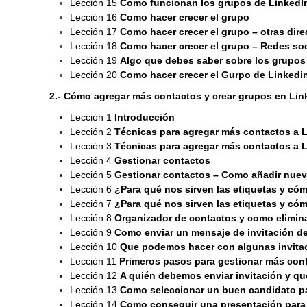
Lección 15
Como funcionan los grupos de LinkedIn
Lección 16
Como hacer crecer el grupo
Lección 17
Como hacer crecer el grupo – otras dire
Lección 18
Como hacer crecer el grupo – Redes soc
Lección 19
Algo que debes saber sobre los grupos
Lección 20
Como hacer crecer el Gurpo de Linkedin 
2.- Cómo agregar más contactos y crear grupos en Lin
Lección 1
Introducción
Lección 2
Técnicas para agregar más contactos a 
Lección 3
Técnicas para agregar más contactos a 
Lección 4
Gestionar contactos
Lección 5
Gestionar contactos – Como añadir nuev
Lección 6
¿Para qué nos sirven las etiquetas y có
Lección 7
¿Para qué nos sirven las etiquetas y có
Lección 8
Organizador de contactos y como elimin
Lección 9
Como enviar un mensaje de invitación d
Lección 10
Que podemos hacer con algunas invita
Lección 11
Primeros pasos para gestionar más conta
Lección 12
A quién debemos enviar invitación y qu
Lección 13
Como seleccionar un buen candidato par
Lección 14
Como conseguir una presentación para 