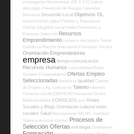
investigación
Herramientas (CP Y CV)
Cultura
descargas
Prevención de Riesgos Laborales
Objetivos OL
Desarrollo Local
Barcelona
transformación digital
Portales y Buscadores
Ofertas
Infografía
social media
Entrevistas y
Recursos
Procesos Selección
Emprendimiento
comercio electrónico
Twitter
Castilla La Mancha
financiación
Formación Técnica
Orientación Emprendedores
empresa
tiempo
comunicación
Recursos Humanos
sostenibilidad
Redes
Ofertas Empleo
Sociales Emprendedores
Seleccionadas
Igualdad
Andalucía
Centros
Talento
de Empleo y Ag. Colocación
Informes
Comercio
Sevilla
EMPREND
Formación On-line
CONSEJOS
Redes
Medio Ambiente
ocio
Sociales y Blogs Orientación Laboral
redes
sociales
Salud
Reclutamiento RR.HH.
Juventud
Procesos de
Valencia
recursos
clientes
Selección Ofertas
estrategia
Smartphone
Formación