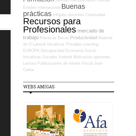
Idiomas
Reclutamiento
Ofertas
Buenas
Empleo Internacional
prácticas
Infojobs
docentes
Creatividad
Recursos para
Profesionales
mercado de
trabajo
Productividad
Prácticas
Becas
Material
de O.Laboral
Iniciativas Privadas
coaching
EUROPA
Discapacidad
Economía Social -
Iniciativas Sociales
Android
Motivación
opiniones
Lectura
Publicaciones de Interés
Fiscal
José
Carlos
WEBS AMIGAS