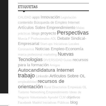
ETIQUETAS
Innovación
apps
CALIDAD
Legislación
contenido
Búsqueda de Empleo Internet
Artículos Sobre Emprendimiento
Malas
Perspectivas
proyecto
blogs
prácticas
Debate Sindical-
Murcia
F Profesionales ADL
Empresarial
Start-ups
Iniciativas Locales
Noticias Empleo-Economía
Coronavirus
Nuevas
marca profesional
marketing
Tecnologias
recursos
DIVERSIDAD
Guías
para la formación
Amigos
Autocandidatura Internet
trabajo
Artículos Sobre OL
Linkedin
recursos de
empleabilidad
orientación
Rural
Directorios Empresas OL
Turismo
Networking
Emprendimiento
Ideas de
objetivos
Negocio
Voluntariado
Aprodel CLM
blog
Facebook
Madrid
Iniciativas Públicas