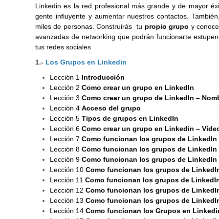
Linkedin es la red profesional más grande y de mayor é
gente influyente y aumentar nuestros contactos. Tambié
miles de personas. Construirás tu
propio grupo
y conocer
avanzadas de networking que podrán funcionarte estupend
tus redes sociales
1.-
Los Grupos en Linkedin
Lección 1
Introducción
Lección 2
Como crear un grupo en LinkedIn
Lección 3
Como crear un grupo de LinkedIn – Nom
Lección 4
Acceso del grupo
Lección 5
Tipos de grupos en LinkedIn
Lección 6
Como crear un grupo en Linkedin – Vídeo
Lección 7
Como funcionan los grupos de LinkedIn
Lección 8
Como funcionan los grupos de LinkedIn
Lección 9
Como funcionan los grupos de LinkedIn
Lección 10
Como funcionan los grupos de LinkedI
Lección 11
Como funcionan los grupos de LinkedIn
Lección 12
Como funcionan los grupos de LinkedIn
Lección 13
Como funcionan los grupos de LinkedIn 
Lección 14
Como funcionan los Grupos en Linkedin