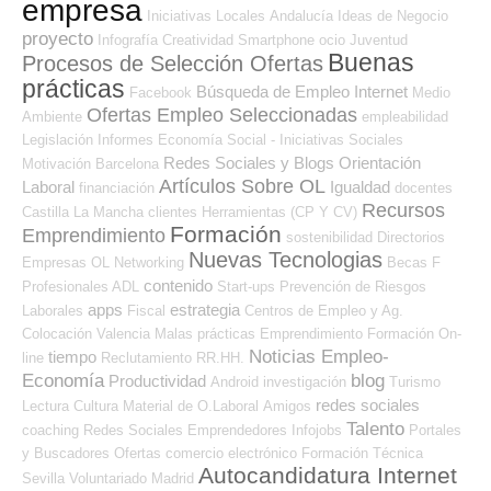
empresa
Iniciativas Locales
Andalucía
Ideas de Negocio
proyecto
Infografía
Creatividad
Smartphone
ocio
Juventud
Buenas
Procesos de Selección Ofertas
prácticas
Búsqueda de Empleo Internet
Facebook
Medio
Ofertas Empleo Seleccionadas
Ambiente
empleabilidad
Legislación
Informes
Economía Social - Iniciativas Sociales
Redes Sociales y Blogs Orientación
Motivación
Barcelona
Artículos Sobre OL
Laboral
Igualdad
financiación
docentes
Recursos
Castilla La Mancha
clientes
Herramientas (CP Y CV)
Formación
Emprendimiento
sostenibilidad
Directorios
Nuevas Tecnologias
Empresas OL
Networking
Becas
F
contenido
Profesionales ADL
Start-ups
Prevención de Riesgos
apps
estrategia
Laborales
Fiscal
Centros de Empleo y Ag.
Colocación
Valencia
Malas prácticas
Emprendimiento
Formación On-
Noticias Empleo-
tiempo
line
Reclutamiento RR.HH.
Economía
blog
Productividad
Android
investigación
Turismo
redes sociales
Lectura
Cultura
Material de O.Laboral
Amigos
Talento
coaching
Redes Sociales Emprendedores
Infojobs
Portales
y Buscadores Ofertas
comercio electrónico
Formación Técnica
Autocandidatura Internet
Sevilla
Voluntariado
Madrid