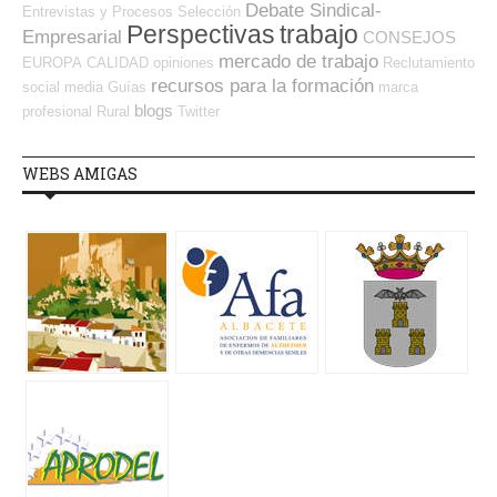
Debate Sindical-
Entrevistas y Procesos Selección
Perspectivas
trabajo
Empresarial
CONSEJOS
mercado de trabajo
EUROPA
CALIDAD
opiniones
Reclutamiento
recursos para la formación
social media
Guías
marca
blogs
profesional
Rural
Twitter
WEBS AMIGAS