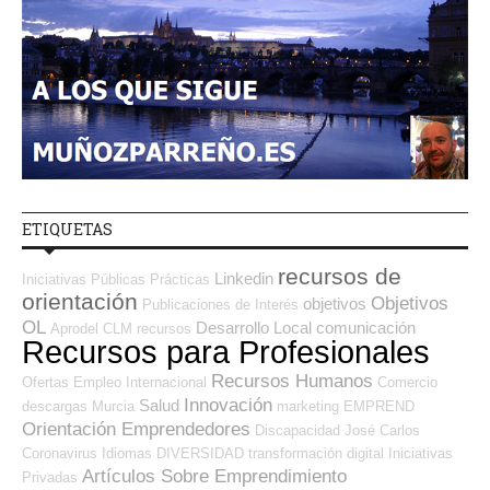
ETIQUETAS
recursos de
Linkedin
Iniciativas Públicas
Prácticas
orientación
Objetivos
objetivos
Publicaciones de Interés
OL
Desarrollo Local
comunicación
Aprodel CLM
recursos
Recursos para Profesionales
Recursos Humanos
Ofertas Empleo Internacional
Comercio
Innovación
Salud
descargas
Murcia
marketing
EMPREND
Orientación Emprendedores
Discapacidad
José Carlos
Coronavirus
Idiomas
DIVERSIDAD
transformación digital
Iniciativas
Artículos Sobre Emprendimiento
Privadas