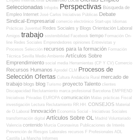
Empleo Internacional
Perspectivas
Seleccionadas
Búsqueda de
Infojobs
Debate
Empleo Internet
José Carlos
Iniciativas Públicas
Sindical-Empresarial
comercio electrónico
Start-ups
Idiomas
Redes Sociales y Blogs Orientación Laboral
Prácticas
Juventud
trabajo
tiempo
Amigos
sostenibilidad
Facebook
Formación On-
line
Redes Sociales Emprendedores
opiniones
Entrevistas y
recursos para la formación
Procesos Selección
Formación
Artículos Sobre
Técnica
Sevilla
Medio Ambiente
Emprendimiento
social media
Herramientas (CP Y CV)
Comercio
Procesos de
Recursos Humanos
Aprodel CLM
Selección Ofertas
mercado de
Cultura
Andalucía
Rural
trabajo
blog
proyecto
Talento
blogs
Turismo
clientes
Discapacidad
Reclutamiento
marca profesional
Barcelona
EMPREND
comunicación
Iniciativas Privadas
EUROPA
Malas prácticas
Fiscal
CONSEJOS
investigación
Lectura
Reclutamiento RR.HH.
Material
Innovación
de O.Laboral
Economía Social - Iniciativas Sociales
Artículos Sobre OL
transformación digital
Madrid
Voluntariado
contenido
Valencia
Murcia
Coronavirus
Publicaciones de Interés
Prevención de Riesgos Laborales
recursos
F Profesionales ADL
Castilla La Mancha
Informes