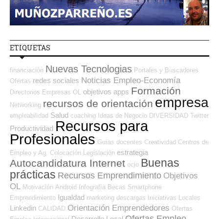
ETIQUETAS
Nuevas Tecnologias
financiación
Portales y Buscadores
Noticias Empleo-Economía
redes sociales
Ofertas
Formación
objetivos
apps
Directorios Empresas OL
empresa
recursos de orientación
Networking
Salud
empleabilidad
coaching
Ideas de Negocio
DIVERSIDAD
Twitter
Recursos para
Productividad
Profesionales
Guías
docentes
Creatividad
Centros de
estrategia
Empleo y Ag. Colocación
Legislación
Buenas
Autocandidatura Internet
ocio
prácticas
Recursos Emprendimiento
Objetivos
OL
Motivación
Android
Infografía
Becas
Smartphone
Igualdad
Emprendimiento
marketing
descargas
Iniciativas Locales
Orientación Emprendedores
Linkedin
CALIDAD
Ofertas
Ofertas Empleo
Desarrollo Local