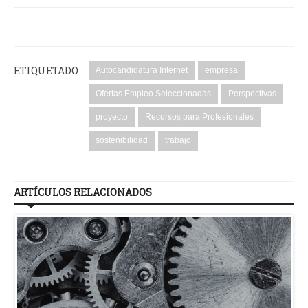
ETIQUETADO
Autocandidatura Internet
empresa
Ofertas Empleo Seleccionadas
Perspectivas
proyecto
Recursos para Profesionales
sostenibilidad
trabajo
ARTÍCULOS RELACIONADOS