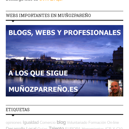
WEBS IMPORTANTES EN MUÑOZPAREÑO
ETIQUETAS
blog
Igualdad
opiniones
Comercio
Voluntariado
Formación On-line
Talento
Desarrollo Local
Guías
EUROPA
Herramientas (CP Y CV)