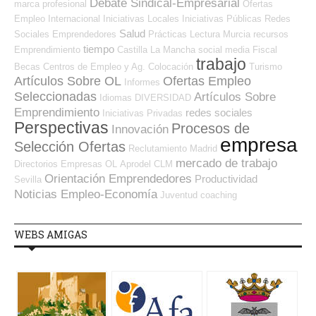
Debate Sindical-Empresarial
marca profesional
Ofertas
Empleo Internacional
Iniciativas Locales
Iniciativas Públicas
Redes
Salud
Sociales Emprendedores
Prácticas
Lectura
Murcia
recursos
tiempo
Emprendimiento
Castilla La Mancha
social media
Fiscal
trabajo
Becas
Centros de Empleo y Ag. Colocación
Turismo
Artículos Sobre OL
Ofertas Empleo
Informes
Seleccionadas
Artículos Sobre
Idiomas
DIVERSIDAD
Emprendimiento
redes sociales
Iniciativas Privadas
Perspectivas
Procesos de
Innovación
empresa
Selección Ofertas
Reclutamiento
Madrid
mercado de trabajo
Directorios Empresas OL
Aprodel CLM
Orientación Emprendedores
Productividad
Sevilla
Noticias Empleo-Economía
Juventud
coaching
WEBS AMIGAS