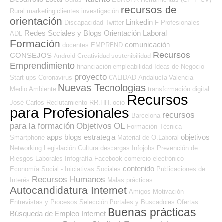
recursos de
Rural
marketing
clientes
investigación
orientación
Linkedin
Discapacidad
Twitter
F Profesionales
Redes Sociales y Blogs Orientación Laboral
ADL
Formación
comunicación
docentes
EMPREND
Recursos
CONSEJOS
Android
Creatividad
sostenibilidad
Emprendimiento
financiación
empleabilidad
Ideas de Negocio
proyecto
Start-ups
Coronavirus
CALIDAD
Andalucía
Valencia
Nuevas Tecnologias
Medio Ambiente
transformación digital
Recursos
José Carlos
Reclutamiento RR.HH.
ocio
para Profesionales
recursos
Barcelona
para la formación
Objetivos OL
Formación Técnica
apps
blogs
estrategia
objetivos
Smartphone
Material de O.Laboral
Networking
Legislación
Cultura
descargas
Infojobs
Prevención de
Riesgos Laborales
Infografía
Facebook
comercio electrónico
contenido
Economía Social - Iniciativas Sociales
Publicaciones de
Recursos Humanos
Interés
Malas prácticas
Autocandidatura Internet
Amigos
Motivación
Entrevistas y Procesos Selección
Portales y Buscadores Ofertas
Buenas prácticas
Búsqueda de Empleo Internet