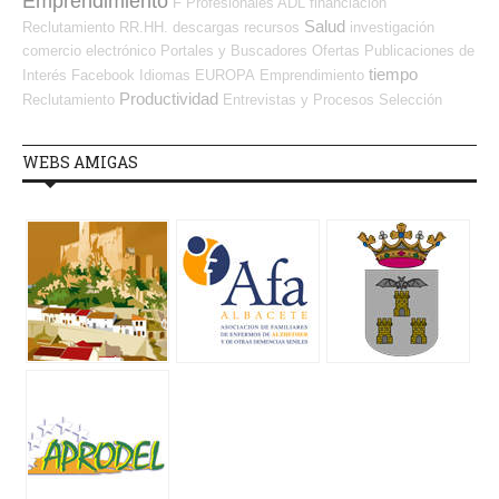
Emprendimiento
F Profesionales ADL
financiación
Salud
Reclutamiento RR.HH.
descargas
recursos
investigación
comercio electrónico
Portales y Buscadores Ofertas
Publicaciones de
tiempo
Interés
Facebook
Idiomas
EUROPA
Emprendimiento
Productividad
Reclutamiento
Entrevistas y Procesos Selección
WEBS AMIGAS