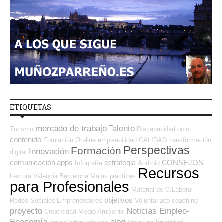
ETIQUETAS
mercado de trabajo
Talento
Turismo
Discapacidad
ocio
contenido
Formación On-line
empleabilidad
CALIDAD
transformación
Perspectivas
Formación
Innovación
digital
comunicación
apps
estrategia
CONSEJOS
Infografía
Android
Recursos
Lectura
Valencia
Barcelona
Malas prácticas
para Profesionales
Material de O.Laboral
objetivos
Redes Sociales Emprendedores
Voluntariado
coaching
proyecto
Noticias Empleo-
Creatividad
Medio Ambiente
Economía
blog
Igualdad