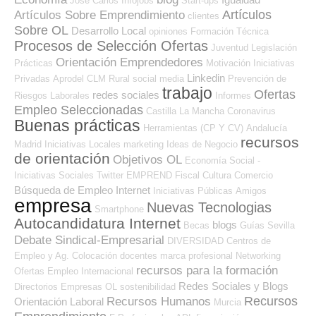
José Carlos
Infojobs
Start-ups
Artículos
Artículos Sobre Emprendimiento
clientes
Sobre OL
Desarrollo Local
opiniones
Formación Técnica
Procesos de Selección Ofertas
Juventud
Legislación
Orientación Emprendedores
Prácticas
Motivación
Iniciativas
Linkedin
Privadas
Aprodel CLM
Rural
social media
Prevención de
trabajo
Ofertas
redes sociales
Riesgos Laborales
Informes
Empleo Seleccionadas
Castilla La Mancha
Coronavirus
Buenas prácticas
Herramientas (CP Y CV)
Andalucía
recursos
Madrid
Iniciativas Locales
marketing
Ideas de Negocio
de orientación
Objetivos OL
Economía Social -
Iniciativas Sociales
Twitter
EMPREND
Fiscal
Cultura
Comercio
Búsqueda de Empleo Internet
Iniciativas Públicas
Amigos
empresa
Nuevas Tecnologias
Smartphone
Autocandidatura Internet
blogs
Becas
Guías
Sevilla
Debate Sindical-Empresarial
DIVERSIDAD
Centros de
Empleo y Ag. Colocación
docentes
marca profesional
Networking
recursos para la formación
Ofertas Empleo Internacional
Redes Sociales y Blogs
Directorios Empresas OL
sostenibilidad
Recursos
Recursos Humanos
Orientación Laboral
Murcia