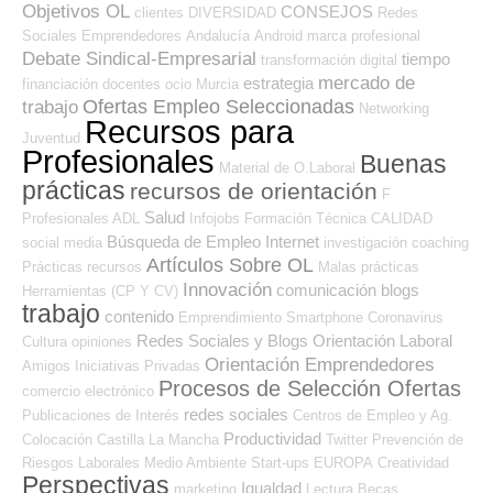
Objetivos OL
CONSEJOS
clientes
DIVERSIDAD
Redes
Sociales Emprendedores
Andalucía
Android
marca profesional
Debate Sindical-Empresarial
tiempo
transformación digital
mercado de
estrategia
financiación
docentes
ocio
Murcia
Ofertas Empleo Seleccionadas
trabajo
Networking
Recursos para
Juventud
Profesionales
Buenas
Material de O.Laboral
prácticas
recursos de orientación
F
Salud
Profesionales ADL
Infojobs
Formación Técnica
CALIDAD
Búsqueda de Empleo Internet
social media
investigación
coaching
Artículos Sobre OL
Prácticas
recursos
Malas prácticas
Innovación
comunicación
blogs
Herramientas (CP Y CV)
trabajo
contenido
Emprendimiento
Smartphone
Coronavirus
Redes Sociales y Blogs Orientación Laboral
Cultura
opiniones
Orientación Emprendedores
Amigos
Iniciativas Privadas
Procesos de Selección Ofertas
comercio electrónico
redes sociales
Publicaciones de Interés
Centros de Empleo y Ag.
Productividad
Colocación
Castilla La Mancha
Twitter
Prevención de
Riesgos Laborales
Medio Ambiente
Start-ups
EUROPA
Creatividad
Perspectivas
Igualdad
marketing
Lectura
Becas