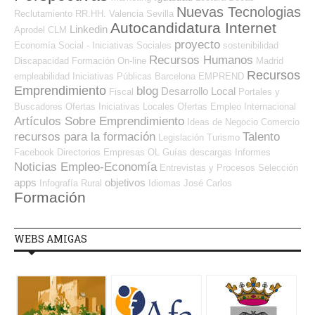
Nuevas Tecnologias
Reclutamiento RR.HH.
Valencia
Sevilla
Autocandidatura Internet
Linkedin
Aprodel CLM
proyecto
Economía Social - Iniciativas Sociales
sostenibilidad
Recursos Humanos
Discapacidad
Formación On-line
Madrid
Recursos
empleabilidad
Iniciativas Públicas
Barcelona
EMPREND
Emprendimiento
blog
Desarrollo Local
Fiscal
Portales y
Buscadores Ofertas
Iniciativas Locales
Ofertas Empleo Internacional
Artículos Sobre Emprendimiento
Ideas de Negocio
Comercio
recursos para la formación
Talento
Legislación
Turismo
Facebook
Directorios Empresas OL
Guías
descargas
Informes
Noticias Empleo-Economía
Entrevistas y Procesos Selección
apps
objetivos
Infografía
Rural
Idiomas
José Carlos
Formación
WEBS AMIGAS