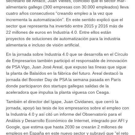
secretario de Anfaco, Juan Vieites, coincidió que el sector mar-
alimentario gallego (300 empresas con 30.000 empleados) lleva
cuatro años consecutivos “creando empleo a la vez que
incrementa la automatización”. En este sentido explicó que el
sector que representa ha invertido entre 2015 y 2016 más de
22 millones de euros en Industria 4.0. Entre ellos están
proyectos de soluciones de automatización para la industria
alimentaria e incluso de visión artificial.
En la jornada sobre Industria 4.0 que se desarrolla en el Círculo
de Empresarios también participó el responsable de innovación
de PSA Vigo, Juan José Areal, que expuso las líneas que sigue
la planta de Balaídos en la fábrica del futuro. Areal destacó la
jornada del Booster Day de PSA la semana pasada en París
donde participaron dos startups gallegas salidas de la
aceleradora que impulsa la planta viguesa con Ceaga.
También el director del Igape, Juan Cividanes, que cerró la
jornada, apoyó las tesis de los empresarios sobre el empleo con
la Industria 4.0 y así citó un informe del Observatorio para el
Análisis y Desarrollo Económico de Internet, integrado por AFI y
Google, que estima que hasta 2030 se crearán 2 millones de
empleos en España en este nuevo sector y subrayó que “el reto