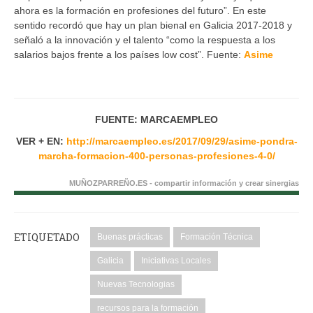
ahora es la formación en profesiones del futuro”. En este
sentido recordó que hay un plan bienal en Galicia 2017-2018 y
señaló a la innovación y el talento “como la respuesta a los
salarios bajos frente a los países low cost”. Fuente:
Asime
FUENTE: MARCAEMPLEO
VER + EN:
http://marcaempleo.es/2017/09/29/asime-pondra-
marcha-formacion-400-personas-profesiones-4-0/
MUÑOZPARREÑO.ES - compartir información y crear sinergias
ETIQUETADO
Buenas prácticas
Formación Técnica
Galicia
Iniciativas Locales
Nuevas Tecnologias
recursos para la formación