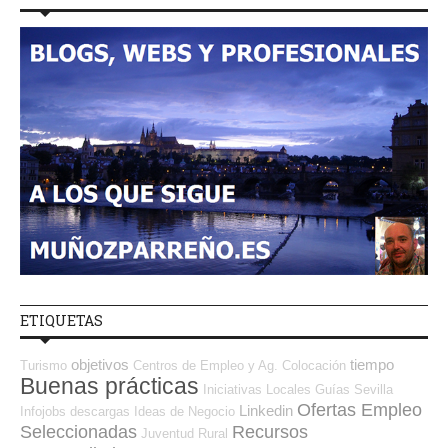
ETIQUETAS
objetivos
tiempo
Turismo
Centros de Empleo y Ag. Colocación
Buenas prácticas
Iniciativas Locales
Guías
Sevilla
Ofertas Empleo
Linkedin
Infojobs
descargas
Ideas de Negocio
Seleccionadas
Recursos
Juventud
Rural