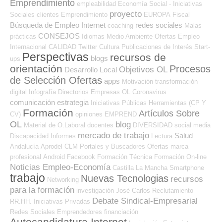
Emprendimiento
empleabilidad
Economía Social - Iniciativas
proyecto
Sociales
clientes
Emprendimiento
EUROPA
Fiscal
Búsqueda de Empleo Internet
redes sociales
coaching
Malas
CONSEJOS
prácticas
Idiomas
Medio Ambiente
Ofertas Empleo
Internacional
CALIDAD
Twitter
Cultura
Publicaciones de Interés
Start-
Perspectivas
recursos de
blogs
ups
orientación
Procesos
Objetivos OL
Desarrollo Local
de Selección Ofertas
apps
Motivación
transformación
digital
Infografía
Directorios Empresas OL
Coronavirus
comunicación
estrategia
Iniciativas Públicas
Herramientas (CP Y
Formación
Artículos Sobre
CV)
opiniones
EMPREND
OL
blog
Material de O.Laboral
docentes
DIVERSIDAD
social media
mercado de trabajo
Salud
Discapacidad
Informes
Lectura
Andalucía
Aprodel CLM
Portales y Buscadores Ofertas
marca
profesional
Android
Facebook
Formación Técnica
Formación On-line
Noticias Empleo-Economía
Castilla La Mancha
Smartphone
trabajo
Nuevas Tecnologias
recursos
Networking
para la formación
investigación
José Carlos
Reclutamiento
Debate Sindical-Empresarial
RR.HH.
Iniciativas Privadas
Redes Sociales Emprendedores
financiación