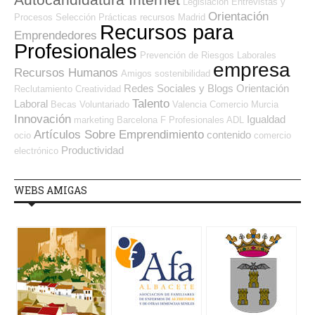
Autocandidatura Internet
Legislación
Entrevistas y
Orientación
Procesos Selección
Prácticas
recursos
Madrid
Recursos para
Emprendedores
Profesionales
Prevención de Riesgos Laborales
empresa
Recursos Humanos
Amigos
sostenibilidad
Redes Sociales y Blogs Orientación
Reclutamiento
Creatividad
Talento
Laboral
Becas
Voluntariado
Valencia
Comercio
Murcia
Innovación
Igualdad
marketing
Barcelona
F Profesionales ADL
Artículos Sobre Emprendimiento
contenido
ocio
comercio
Productividad
electrónico
WEBS AMIGAS