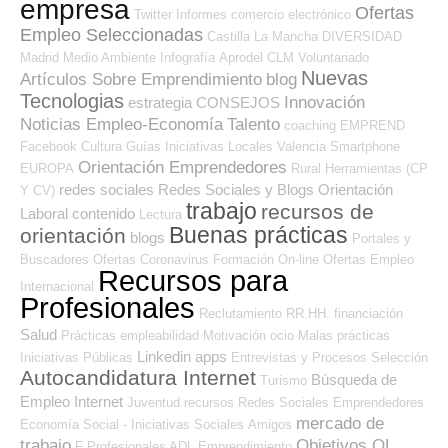
empresa
Ofertas
Twitter
Informes
comercio electrónico
Empleo Seleccionadas
Castilla La Mancha
DIVERSIDAD
Madrid
Medio Ambiente
Infografía
Aprodel CLM
Voluntariado
Nuevas
Artículos Sobre Emprendimiento
blog
Tecnologias
Innovación
estrategia
CONSEJOS
Noticias Empleo-Economía
Talento
coaching
EMPREND
Facebook
Cultura
Guías
Iniciativas Locales
Valencia
Smartphone
Orientación Emprendedores
EUROPA
Rural
Herramientas (CP
redes sociales
Redes Sociales y Blogs Orientación
Y CV)
trabajo
recursos de
Laboral
contenido
Lectura
Buenas prácticas
orientación
blogs
Portales y
Buscadores Ofertas
Coronavirus
Formación On-line
Ofertas Empleo
Recursos para
Internacional
Profesionales
Reclutamiento RR.HH.
financiación
Salud
Prácticas
empleabilidad
Motivación
ocio
Malas prácticas
Linkedin
apps
Iniciativas Públicas
Entrevistas y Procesos Selección
Autocandidatura Internet
Búsqueda de
Turismo
Empleo Internet
Juventud
recursos
Redes Sociales Emprendedores
mercado de
Economía Social - Iniciativas Sociales
Amigos
trabajo
Objetivos OL
F Profesionales ADL
Emprendimiento