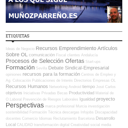
ETIQUETAS
Recursos Emprendimiento
Artículos
Ideas de Negocio
Sobre OL
comunicación
Fiscal
clientes
Andalucía
Procesos de Selección Ofertas
Start-ups
Formación
Debate Sindical-Empresarial
Sevilla
recursos para la formación
opiniones
Centros de Empleo y
Ag. Colocación
Publicaciones de Interés
Directorios Empresas OL
Recursos Humanos
tiempo
Networking
Android
José Carlos
objetivos
Productividad
Iniciativas Privadas
Becas
Material de
proyecto
Igualdad
O.Laboral
Prevención de Riesgos Laborales
Perspectivas
marca profesional
Murcia
investigación
sostenibilidad
Formación Técnica
descargas
Infojobs
Discapacidad
Desarrollo
docentes
Comercio
Idiomas
Reclutamiento
Barcelona
Local
CALIDAD
transformación digital
Creatividad
social media