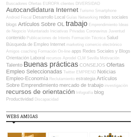
Buscadores Ofertas
EUROPA
clientes
DIVERSIDAD
Autocandidatura Internet
Turismo
Smartphone
Desarrollo Local
redes sociales
Android
Fiscal
Guías
Networking
trabajo
Artículos Sobre OL
blogs
Emprendimiento
Ideas
de Negocio
Voluntariado
Iniciativas Privadas
Coronavirus
Juventud
contenido
Salud
Publicaciones de Interés
Formación Técnica
Búsqueda de Empleo Internet
marketing
comercio electrónico
apps
Redes Sociales y Blogs
Amigos
coaching
Formación On-line
Orientación Laboral
recursos
Aprodel CLM
Sevilla
Motivación
Buenas prácticas
Ofertas
Talento
CONSEJOS
Empleo Seleccionadas
Noticias
Twitter
EMPREND
Empleo-Economía
Artículos
estrategia
Reclutamiento
Sobre Emprendimiento
mercado de trabajo
investigación
recursos de orientación
blog
Infografía
Productividad
Discapacidad
WEBS AMIGAS