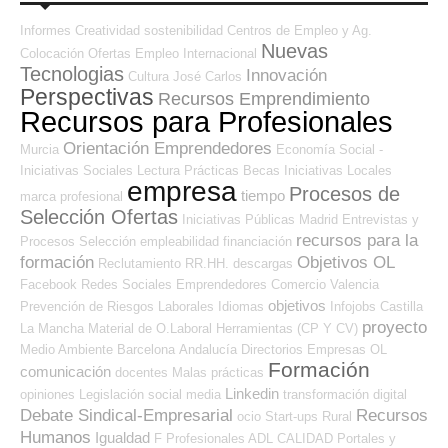
Informes
Creatividad
sostenibilidad
Centros de Empleo y Ag.
Nuevas
Colocación
Ofertas Empleo Internacional
Tecnologias
Innovación
Cultura
José Carlos
Perspectivas
Recursos Emprendimiento
Recursos para Profesionales
Orientación Emprendedores
Murcia
Economía Social -
Iniciativas Sociales
Lectura
Prácticas
Becas
Iniciativas Locales
empresa
Procesos de
tiempo
marca profesional
Selección Ofertas
Iniciativas Públicas
Madrid
Entrevistas y
recursos para la
Procesos Selección
empleabilidad
financiación
formación
Objetivos OL
Reclutamiento RR.HH.
descargas
Facebook
Redes Sociales Emprendedores
Comercio
Valencia
objetivos
Prevención de Riesgos Laborales
Idiomas
Infojobs
Castilla
proyecto
La Mancha
Material de O.Laboral
Herramientas (CP Y CV)
Medio Ambiente
Barcelona
Andalucía
Directorios Empresas OL
Formación
comunicación
docentes
Malas prácticas
Linkedin
opiniones
Legislación
social media
transformación digital
Debate Sindical-Empresarial
Recursos
ocio
Start-ups
Rural
Humanos
Igualdad
F Profesionales ADL
CALIDAD
Portales y