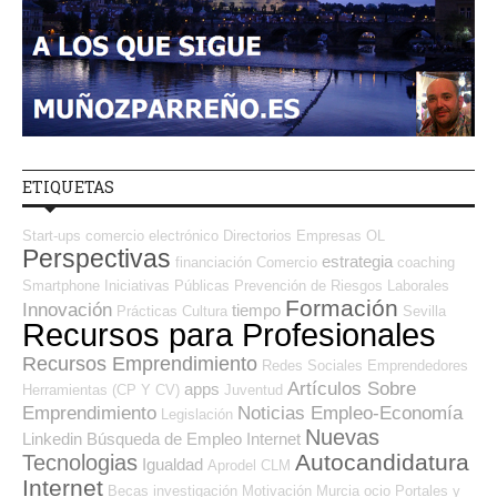
ETIQUETAS
Start-ups
comercio electrónico
Directorios Empresas OL
Perspectivas
estrategia
financiación
Comercio
coaching
Smartphone
Iniciativas Públicas
Prevención de Riesgos Laborales
Formación
Innovación
tiempo
Prácticas
Cultura
Sevilla
Recursos para Profesionales
Recursos Emprendimiento
Redes Sociales Emprendedores
Artículos Sobre
apps
Herramientas (CP Y CV)
Juventud
Emprendimiento
Noticias Empleo-Economía
Legislación
Nuevas
Linkedin
Búsqueda de Empleo Internet
Autocandidatura
Tecnologias
Igualdad
Aprodel CLM
Internet
Becas
investigación
Motivación
Murcia
ocio
Portales y