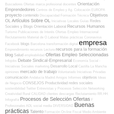
Orientación
Buscadores Ofertas
marca profesional
docentes
Emprendedores
Centros de Empleo y Ag. Colocación
EUROPA
proyecto
Objetivos
contenido
Discapacidad
Formación Técnica
Artículos Sobre OL
OL
Redes
Iniciativas Locales
Guías
Recursos Humanos
Sociales y Blogs Orientación Laboral
Turismo
Publicaciones de Interés
Ofertas Empleo Internacional
Reclutamiento
Material de O.Laboral
Malas prácticas
Coronavirus
empresa
blogs
Facebook
Barcelona
transformación digital
recursos para la formación
Emprendimiento
recursos
Lectura
Ofertas Empleo Seleccionadas
blog
Salud
empleabilidad
Debate Sindical-Empresarial
Infojobs
Economía Social -
Desarrollo Local
Iniciativas Sociales
marketing
Castilla La Mancha
mercado de trabajo
opiniones
Voluntariado
Iniciativas Privadas
comunicación
objetivos
Andalucía
Madrid
Amigos
Informes
Ideas
CONSEJOS
Productividad
redes sociales
de Negocio
sostenibilidad
Twitter
Entrevistas y Procesos Selección
Networking
Creatividad
Rural
CALIDAD
clientes
descargas
Reclutamiento RR.HH.
Procesos de Selección Ofertas
Infografía
F
Buenas
Profesionales ADL
social media
DIVERSIDAD
prácticas
Talento
Formación On-line
Fiscal
Medio Ambiente