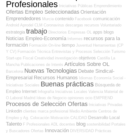
Profesionales
Iniciativas Públicas
Emprendimiento
Ofertas Empleo Seleccionadas
Orientación
Emprendedores
contenido
comunicación
Murcia
Facebook
Android
Aprodel CLM
Coronavirus
descargas
recursos
Voluntariado
trabajo
estrategia
apps
blogs
Directorios Empresas OL
Noticias Empleo-Economía
recursos para la
Informes
formación
tiempo
Formación On-line
Juventud
Herramientas (CP
Y CV)
Formación Técnica
Entrevistas y Procesos Selección
Turismo
objetivos
Start-ups
Fiscal
Creatividad
investigación
Castilla La
Artículos Sobre OL
Mancha
Publicaciones de Interés
Nuevas Tecnologias
Debate Sindical-
Barcelona
Empresarial
Recursos Humanos
Idiomas
Economía Social -
Buenas prácticas
Búsqueda de
Iniciativas Sociales
Empleo Internet
Infografía
Iniciativas Locales
Valencia
Material de
O.Laboral
Madrid
Ideas de Negocio
opiniones
ocio
EMPREND
Procesos de Selección Ofertas
Iniciativas Privadas
Linkedin
clientes
marca profesional
Medio Ambiente
Centros de
Desarrollo Local
Empleo y Ag. Colocación
Motivación
CALIDAD
Talento
blog
F Profesionales ADL
docentes
sostenibilidad
Portales
Innovación
y Buscadores Ofertas
DIVERSIDAD
Prácticas