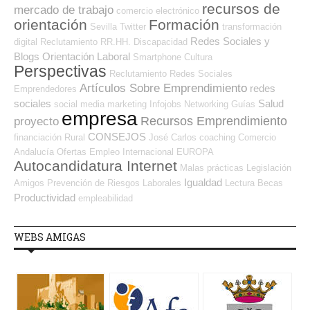
recursos de
mercado de trabajo
comercio electrónico
orientación
Formación
Sevilla
Twitter
transformación
Redes Sociales y
digital
Reclutamiento RR.HH.
Discapacidad
Blogs Orientación Laboral
Smartphone
Cultura
Perspectivas
Reclutamiento
Redes Sociales
Artículos Sobre Emprendimiento
redes
Emprendedores
sociales
Salud
social media
marketing
Infojobs
Networking
Guías
empresa
Recursos Emprendimiento
proyecto
CONSEJOS
financiación
Rural
José Carlos
coaching
Comercio
Andalucía
Ofertas Empleo Internacional
EUROPA
Autocandidatura Internet
Malas prácticas
Legislación
Igualdad
Amigos
Prevención de Riesgos Laborales
Lectura
Becas
Productividad
empleabilidad
WEBS AMIGAS