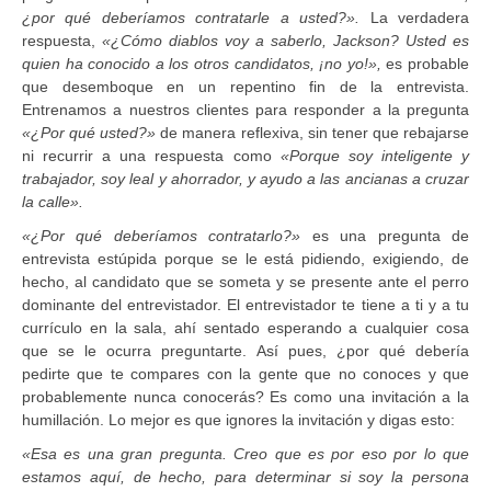
¿por qué deberíamos contratarle a usted?».
La verdadera
respuesta,
«¿Cómo diablos voy a saberlo, Jackson? Usted es
quien ha conocido a los otros
candidatos, ¡no yo!»,
es probable
que desemboque en un repentino fin de la entrevista.
Entrenamos a nuestros clientes para responder a la pregunta
«¿Por qué usted?»
de manera reflexiva, sin tener que rebajarse
ni recurrir a una respuesta como
«Porque soy inteligente y
trabajador, soy leal y ahorrador, y ayudo a las ancianas a cruzar
la calle».
«¿Por qué deberíamos contratarlo?»
es una pregunta de
entrevista estúpida porque se le está pidiendo, exigiendo, de
hecho, al candidato que se someta y se presente ante el perro
dominante del entrevistador. El entrevistador te tiene a ti y a tu
currículo en la sala, ahí sentado esperando a cualquier cosa
que se le ocurra preguntarte. Así pues, ¿por qué debería
pedirte que te compares con la gente que no conoces y que
probablemente nunca conocerás? Es como una invitación a la
humillación. Lo mejor es que ignores la invitación y digas esto:
«Esa es una gran pregunta. Creo que es por eso por lo que
estamos aquí, de hecho, para determinar si soy la persona