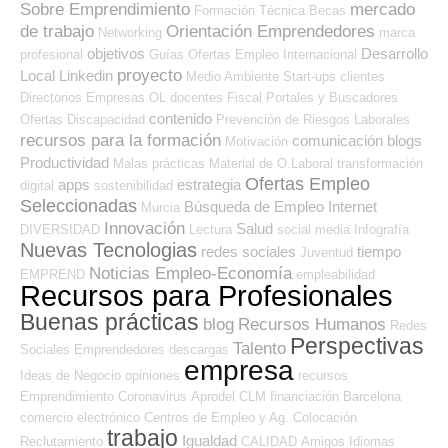
Sobre Emprendimiento
mercado
Formación Técnica
Becas
de trabajo
Orientación Emprendedores
Networking
marca
objetivos
Desarrollo
profesional
Guías
Ofertas Empleo Internacional
proyecto
Local
Linkedin
Medio Ambiente
Start-ups
clientes
Directorios Empresas OL
docentes
Fiscal
Portales y Buscadores
contenido
Ofertas
Discapacidad
Prevención de Riesgos Laborales
recursos para la formación
comunicación
blogs
Motivación
Productividad
Malas prácticas
Material de O.Laboral
transformación
Ofertas Empleo
apps
estrategia
digital
sostenibilidad
Seleccionadas
Búsqueda de Empleo Internet
Murcia
Innovación
Salud
DIVERSIDAD
Lectura
social media
Infografía
Nuevas Tecnologias
redes sociales
tiempo
Juventud
Noticias Empleo-Economía
EMPREND
empleabilidad
Recursos para Profesionales
Buenas prácticas
blog
Recursos Humanos
Redes
Perspectivas
Talento
Sociales Emprendedores
descargas
empresa
Ideas de Negocio
opiniones
recursos
Emprendimiento
Coronavirus
Aprodel CLM
financiación
Barcelona
comercio electrónico
Centros de Empleo y Ag. Colocación
trabajo
Igualdad
Reclutamiento
CALIDAD
Amigos
Idiomas