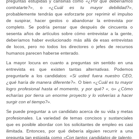
preguntas estúpidas y cansinas como
«¿Por qué
deberíamos
contratarte?»
, o
«¿Cuál es tu mayor debilidad?»
,
probablemente tendrás que esforzarte por reprimir el impulso
de suspirar, hacer gestos o abandonar la entrevista por
completo. Se podría pensar que después de cincuenta o
sesenta años de artículos sobre cómo entrevistar a la gente,
deberíamos haber evolucionado más allá de esas entrevistas
de locos, pero no todos los directores o jefes de recursos
humanos parecen haberse enterado.
La mayor locura en cuanto a preguntas sin sentido en una
entrevista es que existen tantas alternativas. Podemos
preguntarle a los candidatos:
«Si usted fuera nuestro CEO,
¿qué haría de manera diferente?».
O bien
«¿Cuál es tu
mayor
logro profesional hasta el momento, y por qué? «,
o
» ¿Cómo
echarías por tierra un enorme proyecto y lo volverías a hacer
surgir con el tiempo?».
Se puede preguntar a un candidato acerca de su vida y metas
profesionales. La variedad de temas concisos y sustanciales
que es posible abordar con los solicitantes de empleo es casi
ilimitada. Entonces, por qué debería alguien recurrir a una
pregunta tan estúpida como
«Con tantos candidatos de talento,