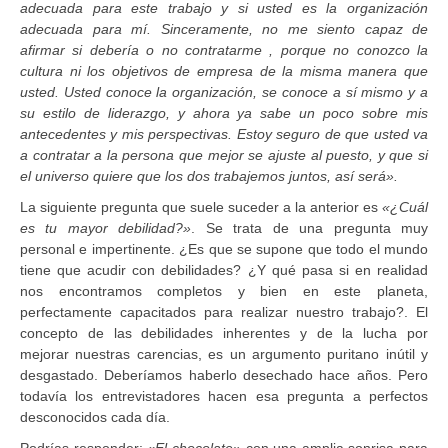
adecuada para este trabajo y si usted es la organización
adecuada para mí. Sinceramente, no me siento capaz de
afirmar si debería o no contratarme , porque no conozco la
cultura ni los objetivos de empresa de la misma manera que
usted. Usted conoce la organización, se conoce a sí mismo y a
su estilo de liderazgo, y ahora ya sabe un poco sobre mis
antecedentes y mis perspectivas. Estoy seguro de que usted va
a contratar a la persona que mejor se ajuste al puesto, y que si
el universo quiere que los dos trabajemos juntos, así será».
La siguiente pregunta que suele suceder a la anterior es
«¿Cuál
es tu mayor debilidad?»
. Se trata de una pregunta muy
personal e impertinente. ¿Es que se supone que todo el mundo
tiene que acudir con debilidades? ¿Y qué pasa si en realidad
nos encontramos completos y bien en este planeta,
perfectamente capacitados para realizar nuestro trabajo?. El
concepto de las debilidades inherentes y de la lucha por
mejorar nuestras carencias, es un argumento puritano inútil y
desgastado. Deberíamos haberlo desechado hace años. Pero
todavía los entrevistadores hacen esa pregunta a perfectos
desconocidos cada día.
Podrías responder:
«El chocolate»
con una amplia sonrisa para