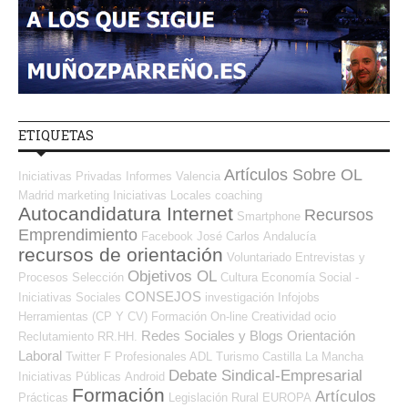
ETIQUETAS
Artículos Sobre OL
Iniciativas Privadas
Informes
Valencia
Madrid
marketing
Iniciativas Locales
coaching
Autocandidatura Internet
Recursos
Smartphone
Emprendimiento
Facebook
José Carlos
Andalucía
recursos de orientación
Voluntariado
Entrevistas y
Objetivos OL
Procesos Selección
Cultura
Economía Social -
CONSEJOS
Iniciativas Sociales
investigación
Infojobs
Herramientas (CP Y CV)
Formación On-line
Creatividad
ocio
Redes Sociales y Blogs Orientación
Reclutamiento RR.HH.
Laboral
Twitter
F Profesionales ADL
Turismo
Castilla La Mancha
Debate Sindical-Empresarial
Iniciativas Públicas
Android
Formación
Artículos
Prácticas
Legislación
Rural
EUROPA