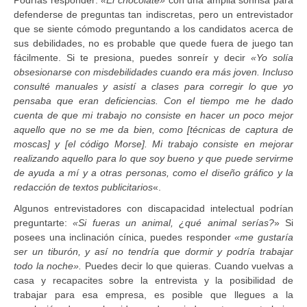
defenderse de preguntas tan indiscretas, pero un entrevistador
que se siente cómodo preguntando a los candidatos acerca de
sus debilidades, no es probable que quede fuera de juego tan
fácilmente. Si te presiona, puedes sonreír y decir
«Yo solía
obsesionarse con mis
debilidades cuando era más joven. Incluso
consulté manuales y asistí a clases para corregir lo que yo
pensaba que eran deficiencias.
Con el tiempo me he dado
cuenta de que mi trabajo no consiste en hacer un poco mejor
aquello que no se me da bien, como [técnicas de captura de
moscas] y [el código Morse]. Mi trabajo consiste en mejorar
realizando aquello para lo que soy bueno y que puede servirme
de ayuda a mí y a otras personas, como el diseño
gráfico y la
redacción de textos publicitarios
«.
Algunos entrevistadores con discapacidad intelectual podrían
preguntarte:
«Si fueras un animal, ¿qué animal serías?
» Si
posees una inclinación cínica, puedes responder
«me gustaría
ser un tiburón, y así no tendría que dormir y podría trabajar
todo la noche».
Puedes decir lo que quieras. Cuando vuelvas a
casa y recapacites sobre la entrevista y la posibilidad de
trabajar para esa empresa, es posible que llegues a la