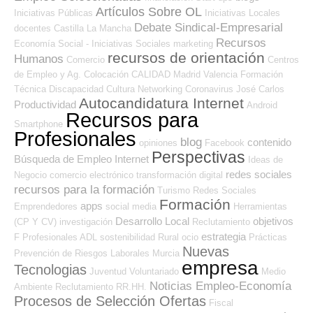
Artículos Sobre OL
Iniciativas Públicas
Iniciativas Locales
Debate Sindical-Empresarial
docentes
Castilla La Mancha
Recursos
Economía Social - Iniciativas Sociales
marketing
recursos de orientación
Humanos
Comercio
Centros
de Empleo y Ag. Colocación
CALIDAD
Madrid
Valencia
Formación
Técnica
Discapacidad
Cultura
Networking
Coronavirus
José Carlos
Autocandidatura Internet
Productividad
Android
Recursos para
Smartphone
Profesionales
blog
contenido
opiniones
Facebook
Perspectivas
Búsqueda de Empleo Internet
Ideas de
redes sociales
Negocio
comercio electrónico
transformación digital
recursos para la formación
Turismo
Redes Sociales
Formación
apps
Emprendedores
social media
Herramientas
Desarrollo Local
objetivos
(CP Y CV)
investigación
Reclutamiento
estrategia
F Profesionales ADL
sostenibilidad
Rural
ocio
Prácticas
Nuevas
Prevención de Riesgos Laborales
Murcia
empresa
Tecnologias
Juventud
Voluntariado
Medio
Noticias Empleo-Economía
Ambiente
Reclutamiento RR.HH.
Procesos de Selección Ofertas
Fiscal