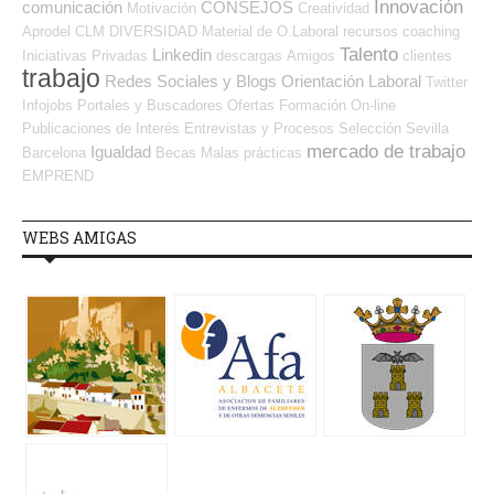
Innovación
comunicación
CONSEJOS
Motivación
Creatividad
Aprodel CLM
DIVERSIDAD
Material de O.Laboral
recursos
coaching
Talento
Linkedin
Iniciativas Privadas
descargas
Amigos
clientes
trabajo
Redes Sociales y Blogs Orientación Laboral
Twitter
Infojobs
Portales y Buscadores Ofertas
Formación On-line
Publicaciones de Interés
Entrevistas y Procesos Selección
Sevilla
mercado de trabajo
Igualdad
Barcelona
Becas
Malas prácticas
EMPREND
WEBS AMIGAS