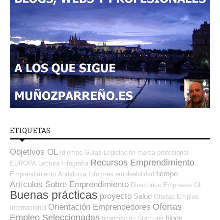
ETIQUETAS
Objetivos OL
Idiomas
Guías
Legislación
marca profesional
Recursos Emprendimiento
EUROPA
Lectura
Infografía
tiempo
Emprendimiento
Andalucía
Informes
empleabilidad
Artículos Sobre Emprendimiento
Directorios Empresas OL
Buenas prácticas
proyecto
Salud
Ofertas Empleo
Ofertas
Orientación Emprendedores
Internacional
Empleo Seleccionadas
blogs
financiación
Start-ups