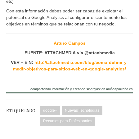
etc)
Con esta información debes poder ser capaz de explotar el
potencial de Google Analytics al configurar eficientemente los
objetivos en términos que se relacionan con tu negocio.
Autor
Arturo Campos
FUENTE: ATTACHMEDIA vía @attachmedia
VER + E N:
http://attachmedia.com/blog/como-definir-y-
medir-objetivos-para-sitios-web-en-google-analytics/
'compartiendo información y creando sinergias' en muñozparreño.es
ETIQUETADO
google+
Nuevas Tecnologias
Recursos para Profesionales