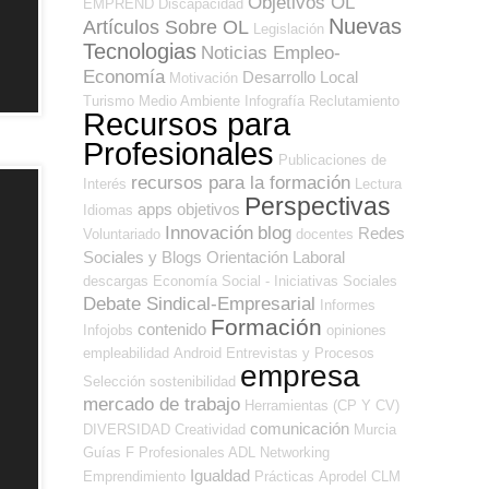
Objetivos OL
EMPREND
Discapacidad
Nuevas
Artículos Sobre OL
Legislación
Tecnologias
Noticias Empleo-
Economía
Desarrollo Local
Motivación
Turismo
Medio Ambiente
Infografía
Reclutamiento
Recursos para
Profesionales
Publicaciones de
recursos para la formación
Interés
Lectura
Perspectivas
apps
objetivos
Idiomas
Innovación
blog
Redes
Voluntariado
docentes
Sociales y Blogs Orientación Laboral
descargas
Economía Social - Iniciativas Sociales
Debate Sindical-Empresarial
Informes
Formación
contenido
Infojobs
opiniones
empleabilidad
Android
Entrevistas y Procesos
empresa
Selección
sostenibilidad
mercado de trabajo
Herramientas (CP Y CV)
comunicación
DIVERSIDAD
Creatividad
Murcia
Guías
F Profesionales ADL
Networking
Igualdad
Emprendimiento
Prácticas
Aprodel CLM