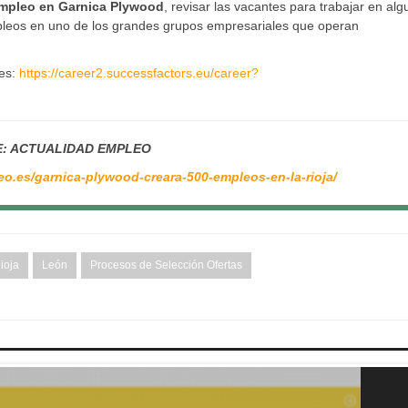
mpleo en Garnica Plywood
, revisar las vacantes para trabajar en al
empleos en uno de los grandes grupos empresariales que operan
nes:
https://career2.successfactors.eu/career?
: ACTUALIDAD EMPLEO
o.es/garnica-plywood-creara-500-empleos-en-la-rioja/
ioja
León
Procesos de Selección Ofertas