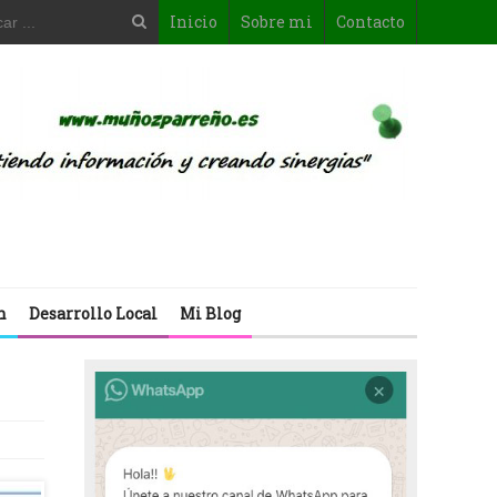
Inicio
Sobre mi
Contacto
n
Desarrollo Local
Mi Blog