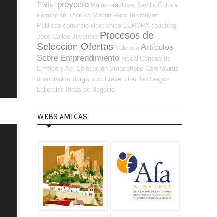
proyecto
Twitter
Malas prácticas
Sevilla
Cultura
Formación Técnica
Madrid
Rural
Iniciativas
Públicas
comercio electrónico
EUROPA
coaching
Procesos de
José Carlos
Juventud
Selección Ofertas
Artículos
Valencia
Sobre Emprendimiento
Fiscal
Centros de
Empleo y Ag. Colocación
Smartphone
Coronavirus
blogs
financiación
ocio
Prevención de Riesgos
Laborales
Ideas de Negocio
WEBS AMIGAS