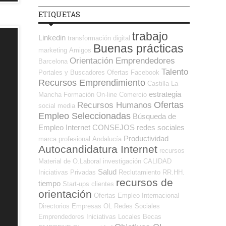
ETIQUETAS
trabajo
Linkedin
transformación digital
Buenas prácticas
marketing
Amigos
Orientación Emprendedores
Barcelona
Talento
Portales y Buscadores Ofertas
Facebook
Recursos Emprendimiento
Castilla La
estrategia
Mancha
Formación On-line
Comercio
Ofertas
Recursos Humanos
social media
Empleo Seleccionadas
Búsqueda de
Empleo Internet
CONSEJOS
redes sociales
Productividad
marca profesional
Andalucía
Autocandidatura Internet
recursos
Material de O.Laboral
investigación
CALIDAD
Salud
Iniciativas Privadas
Reclutamiento RR.HH.
recursos de
tiempo
Start-ups
clientes
orientación
Ofertas Empleo Internacional
Directorios Empresas OL
Redes Sociales
Emprendedores
Iniciativas Locales
Becas