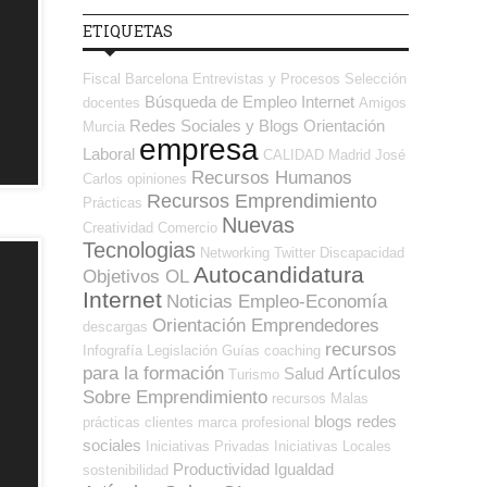
ETIQUETAS
Fiscal
Barcelona
Entrevistas y Procesos Selección
Búsqueda de Empleo Internet
docentes
Amigos
Redes Sociales y Blogs Orientación
Murcia
empresa
Laboral
CALIDAD
Madrid
José
Recursos Humanos
Carlos
opiniones
Recursos Emprendimiento
Prácticas
Nuevas
Creatividad
Comercio
Tecnologias
Networking
Twitter
Discapacidad
Autocandidatura
Objetivos OL
Internet
Noticias Empleo-Economía
Orientación Emprendedores
descargas
recursos
Infografía
Legislación
Guías
coaching
para la formación
Artículos
Salud
Turismo
Sobre Emprendimiento
recursos
Malas
blogs
redes
prácticas
clientes
marca profesional
sociales
Iniciativas Privadas
Iniciativas Locales
Productividad
Igualdad
sostenibilidad