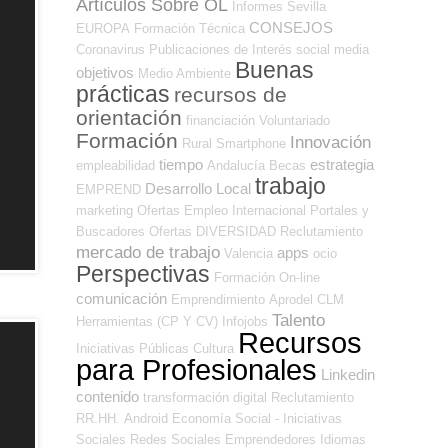
Artículos Sobre OL
Informes
Sevilla
CONSEJOS
EUROPA
Formación Técnica
Coronavirus
Publicaciones de Interés
social media
Buenas
objetivos
Medio Ambiente
prácticas
recursos de
orientación
financiación
Voluntariado
Formación
Innovación
Rural
Smartphone
tiempo
estrategia
empleabilidad
Andalucía
Becas
trabajo
Desarrollo Local
EMPREND
marketing
Ofertas Empleo Internacional
Portales y
Buscadores Ofertas
DIVERSIDAD
Reclutamiento
mercado de trabajo
apps
Valencia
ocio
Perspectivas
Formación On-line
comunicación
Emprendimiento
Aprodel CLM
Talento
Herramientas (CP Y CV)
Infojobs
Recursos
Iniciativas Públicas
Cultura
para Profesionales
Linkedin
contenido
transformación digital
Reclutamiento
RR.HH.
Android
Economía Social - Iniciativas
Sociales
Redes Sociales Emprendedores
Idiomas