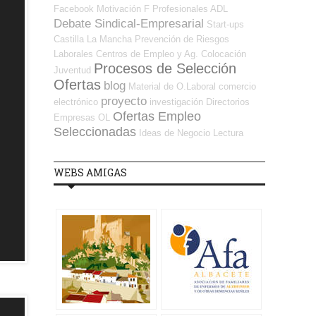
Facebook
Motivación
F Profesionales ADL
Debate Sindical-Empresarial
Start-ups
Castilla La Mancha
Prevención de Riesgos
Laborales
Centros de Empleo y Ag. Colocación
Procesos de Selección
Juventud
Ofertas
blog
Material de O.Laboral
comercio
proyecto
electrónico
investigación
Directorios
Ofertas Empleo
Empresas OL
Seleccionadas
Ideas de Negocio
Lectura
WEBS AMIGAS