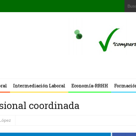
oral
Intermediación Laboral
Economía-RRHH
Formació
esional coordinada
López