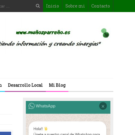
Inicio
Sobre mi
Contacto
n
Desarrollo Local
Mi Blog