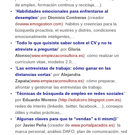
de empleo, formación continua y reciclaje,…).
“
Habilidades emocionales para enfrentarse al
desempleo
” por
Dionisio Contreras
(creador
de
www.emogestion.com
): hábitos y creencias para la
búsqueda proactiva, el eustrés y distrés, condiciones
emocionalmente inteligentes,…
“
Todo lo que quisiste saber sobre el CV y no te
atreviste a preguntar
” por
Gloria
Alonso
(
www.empiezaconsultora.es
): cómo realizar un
currículum vitae, modelos 2.0,…
“
Las entrevistas de trabajo: cómo ganar en las
distancias cortas
” por
Alejandra
Zapata
(
www.empiezaconsultora.es
): cómo preparar,
afrontar y gestionar las entrevistas de trabajo.
“
Técnicas de búsqueda de empleo en redes sociales
”
por
Eduardo Moreno
(
http://edulcoro.blogspot.com.es
):
redes de interés (linkedin, twitter, facebook,…), consejos
útiles y malas prácticas,…
“
Algunas claves para que te “vendas” a ti mism@
”
por
Javier Peña
(creador de
www.portalparados.es
): la
marca personal, análisis DAFO, plan de comunicación, red