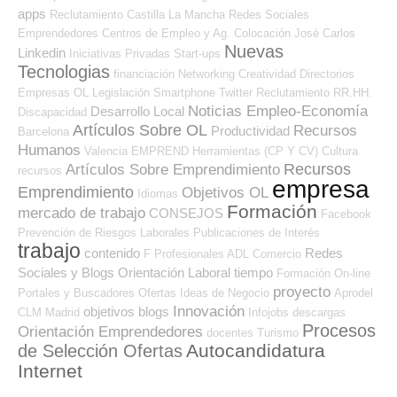
apps
Reclutamiento
Castilla La Mancha
Redes Sociales
Emprendedores
Centros de Empleo y Ag. Colocación
José Carlos
Nuevas
Linkedin
Iniciativas Privadas
Start-ups
Tecnologias
financiación
Networking
Creatividad
Directorios
Empresas OL
Legislación
Smartphone
Twitter
Reclutamiento RR.HH.
Noticias Empleo-Economía
Desarrollo Local
Discapacidad
Artículos Sobre OL
Recursos
Productividad
Barcelona
Humanos
Valencia
EMPREND
Herramientas (CP Y CV)
Cultura
Recursos
Artículos Sobre Emprendimiento
recursos
empresa
Emprendimiento
Objetivos OL
Idiomas
Formación
mercado de trabajo
CONSEJOS
Facebook
Prevención de Riesgos Laborales
Publicaciones de Interés
trabajo
contenido
Redes
F Profesionales ADL
Comercio
Sociales y Blogs Orientación Laboral
tiempo
Formación On-line
proyecto
Portales y Buscadores Ofertas
Ideas de Negocio
Aprodel
Innovación
objetivos
blogs
CLM
Madrid
Infojobs
descargas
Procesos
Orientación Emprendedores
docentes
Turismo
Autocandidatura
de Selección Ofertas
Internet