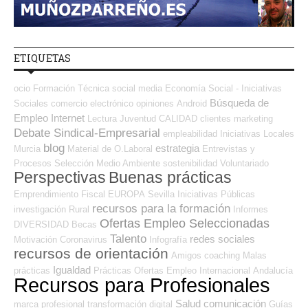
ETIQUETAS
ocio
Formación Técnica
social media
Economía Social - Iniciativas
Búsqueda de
Sociales
comercio electrónico
opiniones
Android
Empleo Internet
Lectura
Juventud
CALIDAD
clientes
marketing
Debate Sindical-Empresarial
empleabilidad
Iniciativas Locales
blog
estrategia
Murcia
Material de O.Laboral
Entrevistas y
Procesos Selección
Medio Ambiente
sostenibilidad
Voluntariado
Perspectivas
Buenas prácticas
Emprendimiento
Fiscal
EUROPA
Sevilla
Iniciativas Públicas
recursos para la formación
investigación
Rural
Informes
Ofertas Empleo Seleccionadas
DIVERSIDAD
Becas
Talento
redes sociales
Motivación
Coronavirus
Infografía
recursos de orientación
Amigos
coaching
Malas
Igualdad
prácticas
Prácticas
Ofertas Empleo Internacional
Andalucía
Recursos para Profesionales
Salud
comunicación
marca profesional
transformación digital
Guías