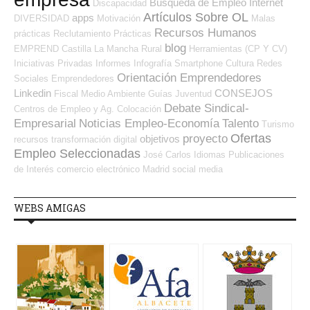
Búsqueda de Empleo Internet
Discapacidad
Artículos Sobre OL
apps
DIVERSIDAD
Motivación
Malas
Recursos Humanos
prácticas
Reclutamiento
Prácticas
blog
EMPREND
Castilla La Mancha
Rural
Herramientas (CP Y CV)
Iniciativas Privadas
Informes
Infografía
Smartphone
Cultura
Redes
Orientación Emprendedores
Sociales Emprendedores
Linkedin
CONSEJOS
Fiscal
Medio Ambiente
Guías
Juventud
Debate Sindical-
Centros de Empleo y Ag. Colocación
Empresarial
Noticias Empleo-Economía
Talento
Turismo
Ofertas
proyecto
objetivos
recursos
transformación digital
Empleo Seleccionadas
José Carlos
Idiomas
Publicaciones
de Interés
comercio electrónico
Madrid
social media
WEBS AMIGAS