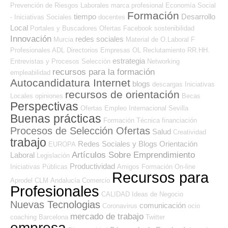
Prevención de Riesgos Laborales
marca profesional
Economía Social
Formación
tiempo
Desarrollo
- Iniciativas Sociales
docentes
Local
Portales y Buscadores Ofertas
Facebook
sostenibilidad
Innovación
redes sociales
Murcia
Material de O.Laboral
F
Profesionales ADL
Directorios Empresas OL
Reclutamiento RR.HH.
estrategia
Entrevistas y Procesos Selección
Networking
recursos para la formación
empleabilidad
Autocandidatura Internet
blogs
descargas
Iniciativas
recursos de orientación
Locales
opiniones
Becas
Perspectivas
Ofertas Empleo Internacional
Sevilla
Buenas prácticas
Formación Técnica
financiación
Procesos de Selección Ofertas
Salud
Creatividad
trabajo
Redes Sociales y Blogs Orientación
EUROPA
Artículos Sobre Emprendimiento
Laboral
Legislación
Productividad
Iniciativas Públicas
Amigos
Formación On-line
Recursos para
Aprodel CLM
Andalucía
Comercio
Profesionales
CALIDAD
Ideas de Negocio
Nuevas Tecnologias
comunicación
Coronavirus
ocio
mercado de trabajo
coaching
Barcelona
Twitter
empresa