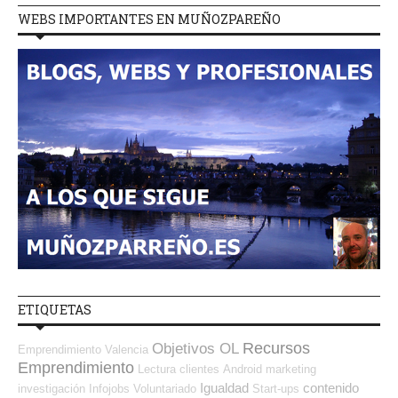
WEBS IMPORTANTES EN MUÑOZPAREÑO
ETIQUETAS
Recursos
Objetivos OL
Emprendimiento
Valencia
Emprendimiento
Lectura
clientes
Android
marketing
Igualdad
contenido
investigación
Infojobs
Voluntariado
Start-ups