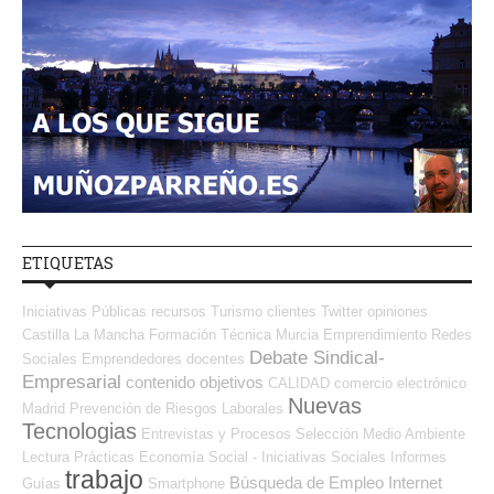
ETIQUETAS
Iniciativas Públicas
recursos
Turismo
clientes
Twitter
opiniones
Castilla La Mancha
Formación Técnica
Murcia
Emprendimiento
Redes
Debate Sindical-
Sociales Emprendedores
docentes
Empresarial
contenido
objetivos
CALIDAD
comercio electrónico
Nuevas
Madrid
Prevención de Riesgos Laborales
Tecnologias
Entrevistas y Procesos Selección
Medio Ambiente
Lectura
Prácticas
Economía Social - Iniciativas Sociales
Informes
trabajo
Búsqueda de Empleo Internet
Guías
Smartphone