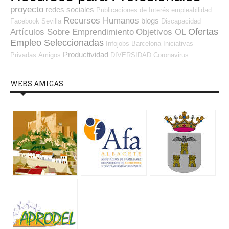
proyecto
redes sociales
Publicaciones de Interés
empleabilidad
Recursos Humanos
blogs
Facebook
Sevilla
Discapacidad
Ofertas
Artículos Sobre Emprendimiento
Objetivos OL
Empleo Seleccionadas
Infojobs
Barcelona
Iniciativas
Productividad
Privadas
Amigos
DIVERSIDAD
Coronavirus
WEBS AMIGAS