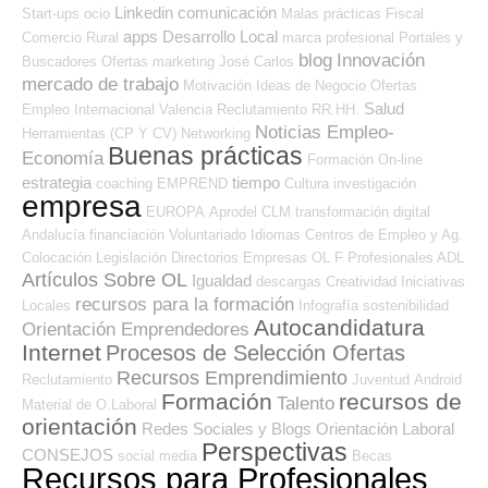
Linkedin
comunicación
Start-ups
ocio
Malas prácticas
Fiscal
apps
Desarrollo Local
Comercio
Rural
marca profesional
Portales y
blog
Innovación
Buscadores Ofertas
marketing
José Carlos
mercado de trabajo
Motivación
Ideas de Negocio
Ofertas
Salud
Empleo Internacional
Valencia
Reclutamiento RR.HH.
Noticias Empleo-
Herramientas (CP Y CV)
Networking
Buenas prácticas
Economía
Formación On-line
estrategia
tiempo
coaching
EMPREND
Cultura
investigación
empresa
EUROPA
Aprodel CLM
transformación digital
Andalucía
financiación
Voluntariado
Idiomas
Centros de Empleo y Ag.
Colocación
Legislación
Directorios Empresas OL
F Profesionales ADL
Artículos Sobre OL
Igualdad
descargas
Creatividad
Iniciativas
recursos para la formación
Locales
Infografía
sostenibilidad
Autocandidatura
Orientación Emprendedores
Internet
Procesos de Selección Ofertas
Recursos Emprendimiento
Reclutamiento
Juventud
Android
Formación
recursos de
Talento
Material de O.Laboral
orientación
Redes Sociales y Blogs Orientación Laboral
Perspectivas
CONSEJOS
social media
Becas
Recursos para Profesionales