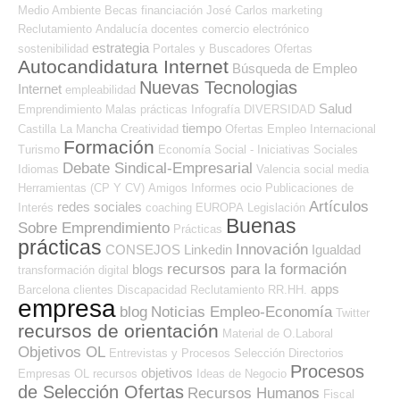
Medio Ambiente
Becas
financiación
José Carlos
marketing
Reclutamiento
Andalucía
docentes
comercio electrónico
estrategia
sostenibilidad
Portales y Buscadores Ofertas
Autocandidatura Internet
Búsqueda de Empleo
Nuevas Tecnologias
Internet
empleabilidad
Salud
Emprendimiento
Malas prácticas
Infografía
DIVERSIDAD
tiempo
Castilla La Mancha
Creatividad
Ofertas Empleo Internacional
Formación
Turismo
Economía Social - Iniciativas Sociales
Debate Sindical-Empresarial
Idiomas
Valencia
social media
Herramientas (CP Y CV)
Amigos
Informes
ocio
Publicaciones de
Artículos
redes sociales
Interés
coaching
EUROPA
Legislación
Buenas
Sobre Emprendimiento
Prácticas
prácticas
Innovación
CONSEJOS
Linkedin
Igualdad
recursos para la formación
blogs
transformación digital
apps
Barcelona
clientes
Discapacidad
Reclutamiento RR.HH.
empresa
blog
Noticias Empleo-Economía
Twitter
recursos de orientación
Material de O.Laboral
Objetivos OL
Entrevistas y Procesos Selección
Directorios
Procesos
objetivos
Empresas OL
recursos
Ideas de Negocio
de Selección Ofertas
Recursos Humanos
Fiscal