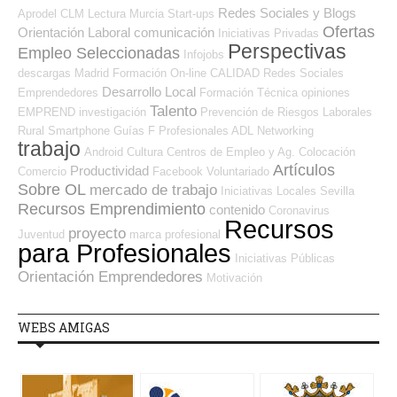
Redes Sociales y Blogs
Aprodel CLM
Lectura
Murcia
Start-ups
Ofertas
Orientación Laboral
comunicación
Iniciativas Privadas
Perspectivas
Empleo Seleccionadas
Infojobs
descargas
Madrid
Formación On-line
CALIDAD
Redes Sociales
Desarrollo Local
Emprendedores
Formación Técnica
opiniones
Talento
EMPREND
investigación
Prevención de Riesgos Laborales
Rural
Smartphone
Guías
F Profesionales ADL
Networking
trabajo
Android
Cultura
Centros de Empleo y Ag. Colocación
Artículos
Productividad
Comercio
Facebook
Voluntariado
Sobre OL
mercado de trabajo
Iniciativas Locales
Sevilla
Recursos Emprendimiento
contenido
Coronavirus
Recursos
proyecto
Juventud
marca profesional
para Profesionales
Iniciativas Públicas
Orientación Emprendedores
Motivación
WEBS AMIGAS