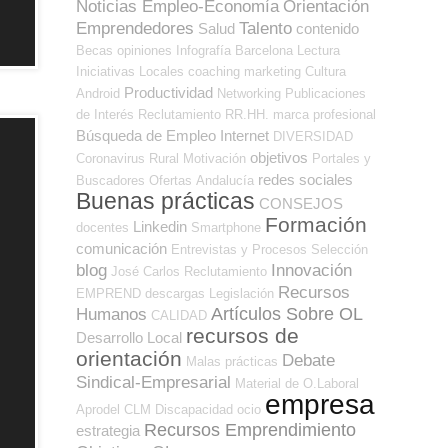
Noticias Empleo-Economía
Orientación
Emprendedores
Talento
Salud
contenido
Becas
opiniones
Infografía
Barcelona
Lectura
Iniciativas Locales
coaching
marketing
Cultura
Productividad
Android
Networking
Publicaciones
de Interés
Reclutamiento RR.HH.
marca profesional
Búsqueda de Empleo Internet
DIVERSIDAD
objetivos
Coronavirus
Rural
Motivación
Portales y
redes sociales
Buscadores Ofertas
Andalucía
Buenas prácticas
CONSEJOS
Formación
Linkedin
docentes
Smartphone
comunicación
Entrevistas y Procesos Selección
blog
Innovación
José Carlos
Reclutamiento
Recursos
EMPREND
descargas
Legislación
Artículos Sobre OL
Humanos
CALIDAD
recursos de
Desarrollo Local
orientación
Debate
Malas prácticas
Sindical-Empresarial
Material de O.Laboral
empresa
Aprodel CLM
Discapacidad
ocio
Recursos Emprendimiento
estrategia