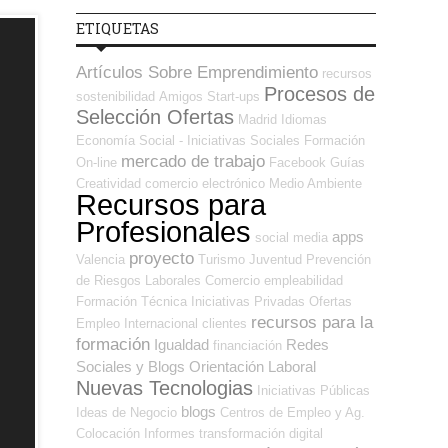
ETIQUETAS
Artículos Sobre Emprendimiento
recursos
Procesos de
sostenibilidad
Amigos
Start-ups
Selección Ofertas
Madrid
Idiomas
Economía Social - Iniciativas Sociales
Formación
mercado de trabajo
On-line
Facebook
Guías
Creatividad
comercio electrónico
Medio Ambiente
Recursos para
Profesionales
apps
social media
proyecto
Valencia
Turismo
Juventud
Prevención
de Riesgos Laborales
Comercio
empleabilidad
Formación Técnica
Iniciativas Privadas
Ofertas
recursos para la
Empleo Internacional
clientes
formación
Igualdad
Redes
financiación
Sociales y Blogs Orientación Laboral
Nuevas Tecnologias
Iniciativas Públicas
blogs
Ideas de Negocio
Centros de Empleo y Ag.
Colocación
Informes
transformación digital