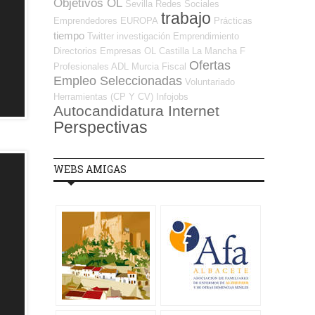
Objetivos OL
Sevilla
Redes Sociales
trabajo
Emprendedores
EUROPA
Prácticas
tiempo
Twitter
investigación
Emprendimiento
Directorios Empresas OL
Castilla La Mancha
F
Ofertas
Profesionales ADL
Murcia
Fiscal
Empleo Seleccionadas
Voluntariado
Herramientas (CP Y CV)
Infojobs
Autocandidatura Internet
Perspectivas
WEBS AMIGAS