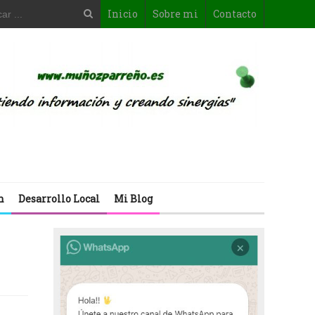
Inicio
Sobre mi
Contacto
n
Desarrollo Local
Mi Blog