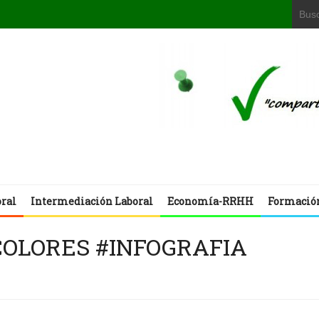
oral
Intermediación Laboral
Economía-RRHH
Formació
 COLORES #INFOGRAFIA
N