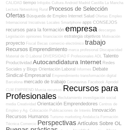
tiempo
CALIDAD
Infojobs
Cultura
Android
Madrid
Castilla La Mancha
Procesos de Selección
Lectura
Networking
Rural
Ofertas
Búsqueda de Empleo Internet
Salud
Ofertas Empleo
apps
CONSEJOS
Internacional
Iniciativas Locales
Smartphone
empresa
recursos para la formación
descargas
estrategia
objetivos
Legislación
opiniones
financiación
Motivación
trabajo
proyecto
Fiscal
Becas
comercio electrónico
Recursos Emprendimiento
marca profesional
Discapacidad
Talento
Material de O.Laboral
DIVERSIDAD
F Profesionales ADL
Autocandidatura Internet
Productividad
Redes
Debate
Sociales y Blogs Orientación Laboral
Informes
Sindical-Empresarial
Emprendimiento
transformación digital
mercado de trabajo
Barcelona
Coronavirus
Facebook
Aprodel
Recursos para
CLM
EMPREND
Murcia
recursos
Profesionales
Reclutamiento
investigación
social
Orientación Emprendedores
media
Creatividad
Centros de
Innovación
Empleo y Ag. Colocación
Publicaciones de Interés
Recursos Humanos
Turismo
marketing
Andalucía
Formación
Perspectivas
Artículos Sobre OL
Técnica
Comercio
Buenas prácticas