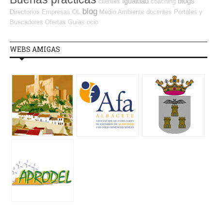
Igualdad
blogs
clientes
coaching
blog
Directorios Empresas OL
Medio Ambiente
docentes
Portales y
Buscadores Ofertas
Guías
ocio
WEBS AMIGAS