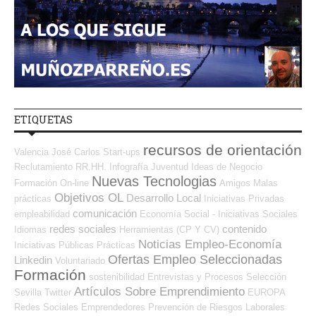
ETIQUETAS
recursos de orientación
Valencia
José Carlos
Start-ups
Reclutamiento RR.HH.
Infografía
Juventud
Ideas de Negocio
Nuevas Tecnologias
Formación On-line
Amigos
Malas
Objetivos OL
Desarrollo Local
prácticas
Iniciativas Privadas
comunicación
empleabilidad
Economía Social - Iniciativas Sociales
redes sociales
contenido
Idiomas
Herramientas (CP Y CV)
Noticias Empleo-Economía
Iniciativas Públicas
Prácticas
Ofertas Empleo Seleccionadas
Linkedin
Voluntariado
Formación
sostenibilidad
Entrevistas y Procesos Selección
Artículos Sobre Emprendimiento
Sevilla
Twitter
EUROPA
Redes Sociales Emprendedores
Prevención de Riesgos Laborales