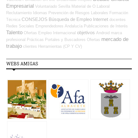
Empresarial
Voluntariado
Sevilla
Material de O.Laboral
Reclutamiento
Idiomas
Prevención de Riesgos Laborales
Formación
CONSEJOS
Búsqueda de Empleo Internet
Técnica
docentes
Redes Sociales Emprendedores
Andalucía
Publicaciones de Interés
Talento
objetivos
Ofertas Empleo Internacional
Android
marca
mercado de
profesional
Prácticas
Portales y Buscadores Ofertas
trabajo
clientes
Herramientas (CP Y CV)
WEBS AMIGAS