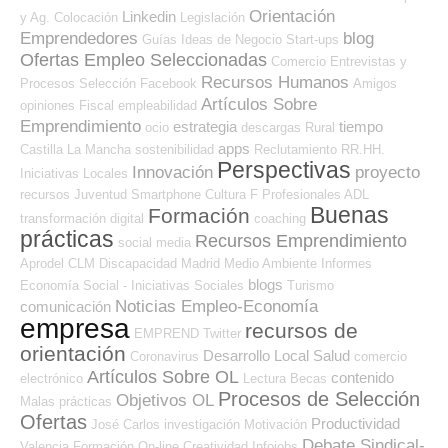
Orientación
Linkedin
y Ag. Colocación
Legislación
Emprendedores
blog
Guías
Ideas de Negocio
Start-ups
Ofertas Empleo Seleccionadas
Comercio
Entrevistas y
Recursos Humanos
Procesos Selección
Facebook
Amigos
Artículos Sobre
opiniones
Fiscal
empleabilidad
Emprendimiento
estrategia
tiempo
ocio
descargas
Rural
apps
Castilla La Mancha
sostenibilidad
Reclutamiento RR.HH.
Perspectivas
Innovación
proyecto
Iniciativas Locales
recursos
Juventud
Smartphone
Cultura
F Profesionales ADL
Buenas
Formación
transformación digital
coaching
prácticas
Recursos Emprendimiento
social media
Aprodel CLM
Discapacidad
Madrid
Medio Ambiente
Informes
blogs
Economía Social - Iniciativas Sociales
Turismo
Noticias Empleo-Economía
comunicación
empresa
recursos de
EMPREND
Twitter
orientación
Desarrollo Local
Salud
Coronavirus
comercio
Artículos Sobre OL
contenido
electrónico
Lectura
Becas
Procesos de Selección
Objetivos OL
Malas prácticas
Ofertas
Productividad
José Carlos
investigación
Motivación
Debate Sindical-
Valencia
Formación On-line
Creatividad
Infojobs