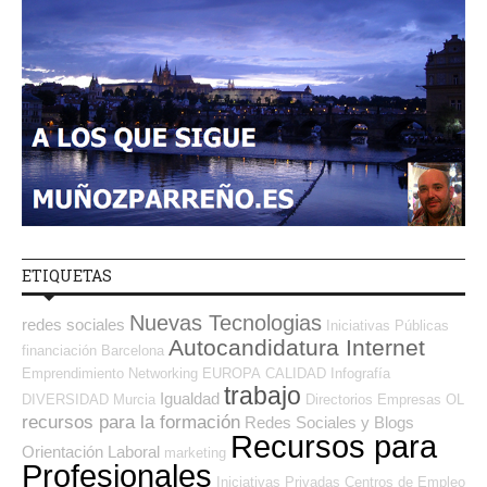
ETIQUETAS
Nuevas Tecnologias
redes sociales
Iniciativas Públicas
Autocandidatura Internet
financiación
Barcelona
Emprendimiento
Networking
EUROPA
CALIDAD
Infografía
trabajo
Igualdad
DIVERSIDAD
Murcia
Directorios Empresas OL
recursos para la formación
Redes Sociales y Blogs
Recursos para
Orientación Laboral
marketing
Profesionales
Iniciativas Privadas
Centros de Empleo